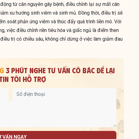
 động từ căn nguyên gây bệnh, điều chỉnh lại sự mất cân
iảm xu hướng sinh viêm và sinh mủ. Đồng thời, điều trị sẽ
iểm soát phản ứng viêm và thúc đẩy quá trình liền mô. Với
g, việc điều chỉnh nền tiêu hóa và giấc ngủ là điểm then
điều trị có chiều sâu, không chỉ dừng ở việc làm giảm đau
NG
3 PHÚT NGHE TƯ VẤN
CÔ BÁC ĐỂ LẠI
IN TÔI HỖ TRỢ
Ư VẤN NGAY