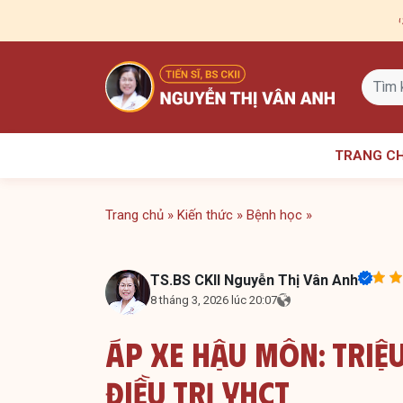
Skip
to
content
TRANG C
Trang chủ
»
Kiến thức
»
Bệnh học
»
TS.BS CKII Nguyễn Thị Vân Anh
8 tháng 3, 2026 lúc 20:07
Áp Xe Hậu Môn: Triệ
Điều Trị YHCT