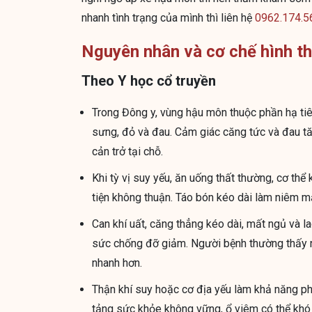
nhanh tình trạng của mình thì liên hệ
0962.174.5
Nguyên nhân và cơ chế hình t
Theo Y học cổ truyền
Trong Đông y, vùng hậu môn thuộc phần hạ tiêu
sưng, đỏ và đau. Cảm giác căng tức và đau tăn
cản trở tại chỗ.
Khi tỳ vị suy yếu, ăn uống thất thường, cơ thể 
tiện không thuận. Táo bón kéo dài làm niêm mạc
Can khí uất, căng thẳng kéo dài, mất ngủ và 
sức chống đỡ giảm. Người bệnh thường thấy nó
nhanh hơn.
Thận khí suy hoặc cơ địa yếu làm khả năng phụ
tảng sức khỏe không vững, ổ viêm có thể khó 