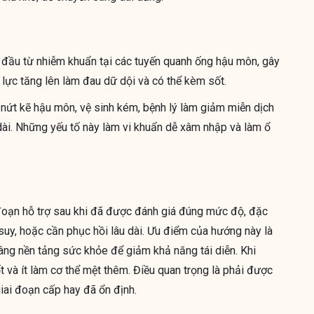
 đầu từ nhiễm khuẩn tại các tuyến quanh ống hậu môn, gây
 lực tăng lên làm đau dữ dội và có thể kèm sốt.
 nứt kẽ hậu môn, vệ sinh kém, bệnh lý làm giảm miễn dịch
ài. Những yếu tố này làm vi khuẩn dễ xâm nhập và làm ổ
 đoạn hỗ trợ sau khi đã được đánh giá đúng mức độ, đặc
g suy, hoặc cần phục hồi lâu dài. Ưu điểm của hướng này là
nâng nền tảng sức khỏe để giảm khả năng tái diễn. Khi
 và ít làm cơ thể mệt thêm. Điều quan trọng là phải được
iai đoạn cấp hay đã ổn định.