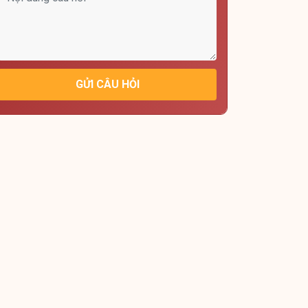
GỬI CÂU HỎI