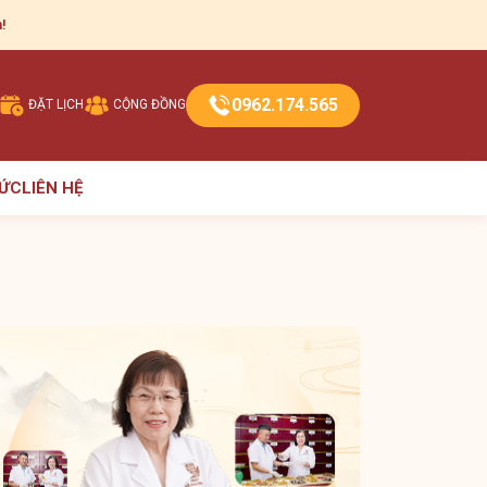
!
0962.174.565
ĐẶT LỊCH
CỘNG ĐỒNG
TỨC
LIÊN HỆ