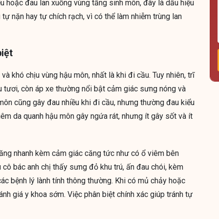
ểu hoặc đau lan xuống vùng tầng sinh môn, đây là dấu hiệu
tự nặn hay tự chích rạch, vì có thể làm nhiễm trùng lan
iệt
à khó chịu vùng hậu môn, nhất là khi đi cầu. Tuy nhiên, trĩ
u tươi, còn áp xe thường nổi bật cảm giác sưng nóng và
 môn cũng gây đau nhiều khi đi cầu, nhưng thường đau kiểu
Viêm da quanh hậu môn gây ngứa rát, nhưng ít gây sốt và ít
u tăng nhanh kèm cảm giác căng tức như có ổ viêm bên
 cô bác anh chị thấy sưng đỏ khu trú, ấn đau chói, kèm
ác bệnh lý lành tính thông thường. Khi có mủ chảy hoặc
đánh giá y khoa sớm. Việc phân biệt chính xác giúp tránh tự