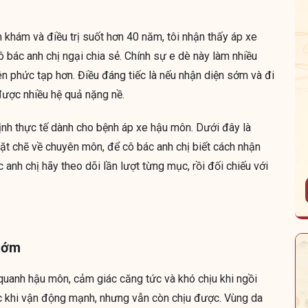
ăm khám và điều trị suốt hơn 40 năm, tôi nhận thấy áp xe
 bác anh chị ngại chia sẻ. Chính sự e dè này làm nhiều
ên phức tạp hơn. Điều đáng tiếc là nếu nhận diện sớm và đi
được nhiều hệ quả nặng nề.
ịnh thực tế dành cho bệnh áp xe hậu môn. Dưới đây là
ặt chẽ về chuyên môn, để cô bác anh chị biết cách nhận
anh chị hãy theo dõi lần lượt từng mục, rồi đối chiếu với
 sớm
 quanh hậu môn, cảm giác căng tức và khó chịu khi ngồi
oặc khi vận động mạnh, nhưng vẫn còn chịu được. Vùng da