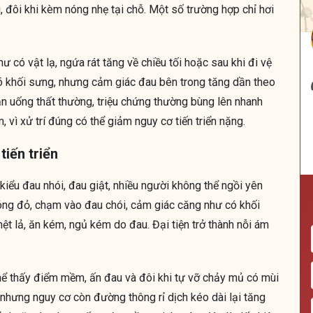
 đôi khi kèm nóng nhẹ tại chỗ. Một số trường hợp chỉ hơi
 có vật lạ, ngứa rát tăng về chiều tối hoặc sau khi đi vệ
rõ khối sưng, nhưng cảm giác đau bên trong tăng dần theo
ăn uống thất thường, triệu chứng thường bùng lên nhanh
 vì xử trí đúng có thể giảm nguy cơ tiến triển nặng.
tiến triển
kiểu đau nhói, đau giật, nhiều người không thể ngồi yên
óng đỏ, chạm vào đau chói, cảm giác căng như có khối
mệt lả, ăn kém, ngủ kém do đau. Đại tiện trở thành nỗi ám
thể thấy điểm mềm, ấn đau và đôi khi tự vỡ chảy mủ có mùi
, nhưng nguy cơ còn đường thông rỉ dịch kéo dài lại tăng