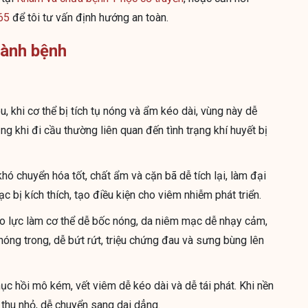
65
để tôi tư vấn định hướng an toàn.
hành bệnh
, khi cơ thể bị tích tụ nóng và ẩm kéo dài, vùng này dễ
g khi đi cầu thường liên quan đến tình trạng khí huyết bị
khó chuyển hóa tốt, chất ẩm và cặn bã dễ tích lại, làm đại
 bị kích thích, tạo điều kiện cho viêm nhiễm phát triển.
lao lực làm cơ thể dễ bốc nóng, da niêm mạc dễ nhạy cảm,
ng trong, dễ bứt rứt, triệu chứng đau và sưng bùng lên
c hồi mô kém, vết viêm dễ kéo dài và dễ tái phát. Khi nền
thu nhỏ, dễ chuyển sang dai dẳng.