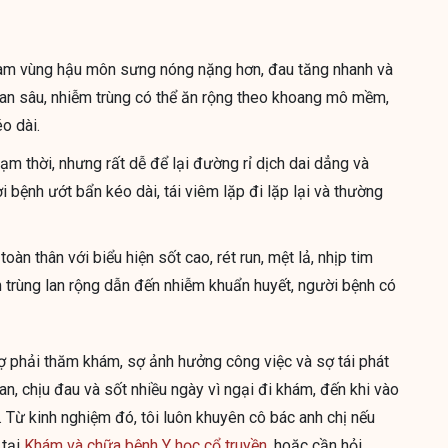
làm vùng hậu môn sưng nóng nặng hơn, đau tăng nhanh và
 lan sâu, nhiễm trùng có thể ăn rộng theo khoang mô mềm,
o dài.
ạm thời, nhưng rất dễ để lại đường rỉ dịch dai dẳng và
 bệnh ướt bẩn kéo dài, tái viêm lặp đi lặp lại và thường
àn thân với biểu hiện sốt cao, rét run, mệt lả, nhịp tim
m trùng lan rộng dẫn đến nhiễm khuẩn huyết, người bệnh có
 sợ phải thăm khám, sợ ảnh hưởng công việc và sợ tái phát
n, chịu đau và sốt nhiều ngày vì ngại đi khám, đến khi vào
õ. Từ kinh nghiệm đó, tôi luôn khuyên cô bác anh chị nếu
 tại
Khám và chữa bệnh Y học cổ truyền
, hoặc cần hỏi