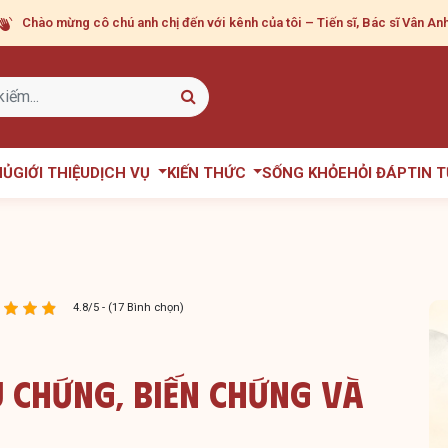
Chào mừng cô chú anh chị
đến với kênh của tôi – Tiến sĩ, Bác sĩ Vân Anh
HỦ
GIỚI THIỆU
DỊCH VỤ
KIẾN THỨC
SỐNG KHỎE
HỎI ĐÁP
TIN 
4.8/5 - (17 Bình chọn)
u Chứng, Biến Chứng Và