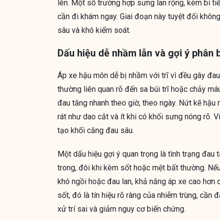
lên. Một số trường hợp sưng lan rộng, kèm bí ti
cần đi khám ngay. Giai đoạn này tuyệt đối không 
sâu và khó kiểm soát.
Dấu hiệu dễ nhầm lẫn và gợi ý phân b
Áp xe hậu môn dễ bị nhầm với trĩ vì đều gây đau v
thường liên quan rõ đến sa búi trĩ hoặc chảy má
đau tăng nhanh theo giờ, theo ngày. Nứt kẽ hậu
rát như dao cắt và ít khi có khối sưng nóng rõ. 
tạo khối căng đau sâu.
Một dấu hiệu gợi ý quan trọng là tình trạng đa
trong, đôi khi kèm sốt hoặc mệt bất thường. Nếu
khó ngồi hoặc đau lan, khả năng áp xe cao hơn c
sốt, đó là tín hiệu rõ ràng của nhiễm trùng, cần 
xử trí sai và giảm nguy cơ biến chứng.