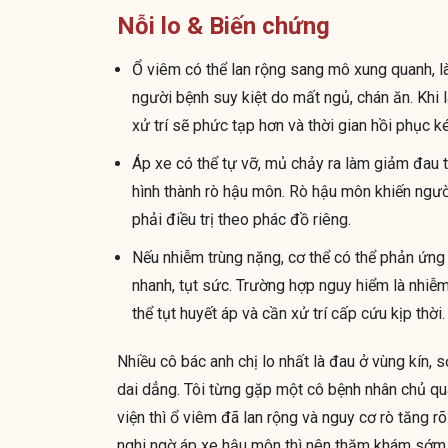
Nỗi lo & Biến chứng
Ổ viêm có thể lan rộng sang mô xung quanh, 
người bệnh suy kiệt do mất ngủ, chán ăn. Khi
xử trí sẽ phức tạp hơn và thời gian hồi phục ké
Áp xe có thể tự vỡ, mủ chảy ra làm giảm đau t
hình thành rò hậu môn. Rò hậu môn khiến người
phải điều trị theo phác đồ riêng.
Nếu nhiễm trùng nặng, cơ thể có thể phản ứng to
nhanh, tụt sức. Trường hợp nguy hiểm là nhiễ
thể tụt huyết áp và cần xử trí cấp cứu kịp thời.
Nhiều cô bác anh chị lo nhất là đau ở vùng kín,
dai dẳng. Tôi từng gặp một cô bệnh nhân chủ qua
viện thì ổ viêm đã lan rộng và nguy cơ rò tăng r
nghi ngờ áp xe hậu môn thì nên thăm khám sớm