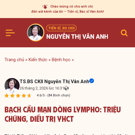
Skip
Chào mừng cô chú anh chị
to
đến với kênh của tôi – Tiến sĩ, Bác sĩ Vân Anh!
content
Trang chủ
»
Kiến thức
»
Bệnh học
»
TS.BS CKII Nguyễn Thị Vân Anh
26 tháng 2, 2026 lúc 16:31
4.6/5 - (84 Bình chọn)
Bạch Cầu Mạn Dòng Lympho: Triệu
Chứng, Điều Trị YHCT