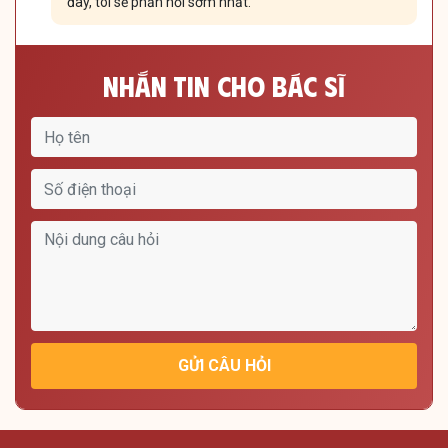
đây, tôi sẽ phản hồi sớm nhất.
Nhắn Tin Cho Bác Sĩ
GỬI CÂU HỎI