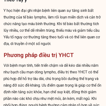
Y học hiện đại ghi nhận bệnh liên quan sự tăng sinh bất
thường của tế bào lympho, làm rối loạn miễn dịch và cản trở
chức năng tạo máu bình thường. Khi tế bào bất thường tích
lũy nhiều, cơ thể dễ nhiễm trùng, thiếu máu và giảm tiểu cầu.
Yếu tố nguy cơ thường tăng theo tuổi và có thể liên quan cơ
địa, di truyền ở một số người.
Phương pháp điều trị YHCT
Với bệnh mạn tính, tiến triển chậm và dễ kéo dài nhiều năm
như bạch cầu mạn dòng lympho, điều trị theo YHCT có thể
phù hợp để hỗ trợ lâu dài, chú trọng bồi dưỡng thể trạng và
nâng đỡ sức đề kháng. Ưu điểm quan trọng là giúp cơ thể ổn
định nền tảng sức khỏe, hạn chế suy kiệt, đồng thời giảm
phần nào các khó chịu như mệt mỏi, ăn kém, mất ngủ. Khi
phối hợp đúng, người bệnh thường cảm nhận rõ hơn về sức