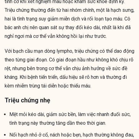
tình cờ khi xét nghiệm máu hoặc khám sức khỏe định kỳ.
Triệu chứng thường đến từ hai nhóm chính, một là hạch sưng,
hai là tình trạng suy giảm miễn dịch và rối loạn tạo máu. Cô
bác anh chị nên quan sát sự thay đổi kéo dài, nhất là khi đã
nghỉ ngơi mà cơ thể vẫn không hồi lại như trước.
Với bạch cầu mạn dòng lympho, triệu chứng có thể dao động
theo từng giai đoạn. Có giai đoạn hầu như không khó chịu rõ
rệt, nhưng bên trong cơ thể vẫn chịu ảnh hưởng về sức đề
kháng. Khi bệnh tiến triển, dấu hiệu sẽ rõ hơn và thường đi
kèm nhiễm trùng tái diễn hoặc thiếu máu.
Triệu chứng nhẹ
Mệt mỏi kéo dài, giảm sức bền, làm việc nhanh đuối sức,
tình trạng này thường tăng dần theo thời gian.
Nổi hạch nhỏ ở cổ, nách hoặc bẹn, hạch thường không đau,