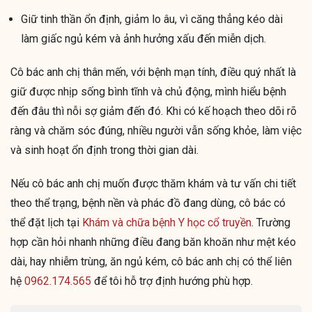
Giữ tinh thần ổn định, giảm lo âu, vì căng thẳng kéo dài
làm giấc ngủ kém và ảnh hưởng xấu đến miễn dịch.
Cô bác anh chị thân mến, với bệnh mạn tính, điều quý nhất là
giữ được nhịp sống bình tĩnh và chủ động, mình hiểu bệnh
đến đâu thì nỗi sợ giảm đến đó. Khi có kế hoạch theo dõi rõ
ràng và chăm sóc đúng, nhiều người vẫn sống khỏe, làm việc
và sinh hoạt ổn định trong thời gian dài.
Nếu cô bác anh chị muốn được thăm khám và tư vấn chi tiết
theo thể trạng, bệnh nền và phác đồ đang dùng, cô bác có
thể đặt lịch tại
Khám và chữa bệnh Y học cổ truyền
. Trường
hợp cần hỏi nhanh những điều đang băn khoăn như mệt kéo
dài, hay nhiễm trùng, ăn ngủ kém, cô bác anh chị có thể liên
hệ
0962.174.565
để tôi hỗ trợ định hướng phù hợp.