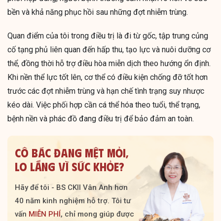
bền và khả năng phục hồi sau những đợt nhiễm trùng.
Quan điểm của tôi trong điều trị là đi từ gốc, tập trung củng
cố tạng phủ liên quan đến hấp thu, tạo lực và nuôi dưỡng cơ
thể, đồng thời hỗ trợ điều hòa miễn dịch theo hướng ổn định.
Khi nền thể lực tốt lên, cơ thể có điều kiện chống đỡ tốt hơn
trước các đợt nhiễm trùng và hạn chế tình trạng suy nhược
kéo dài. Việc phối hợp cần cá thể hóa theo tuổi, thể trạng,
bệnh nền và phác đồ đang điều trị để bảo đảm an toàn.
CÔ BÁC ĐANG MỆT MỎI,
LO LẮNG VÌ SỨC KHỎE?
Hãy để tôi - BS CKII Vân Anh hơn
40 năm kinh nghiệm hỗ trợ. Tôi tư
vấn
MIỄN PHÍ
, chỉ mong giúp được