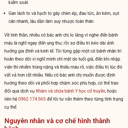
kiểm soát.
Gan lách to và hạch to gây chèn ép, đau tức, ăn kém, sụt
cân nhanh, lâu dần làm suy nhược toàn thân.
Về tinh thần, nhiều cô bác anh chị lo lắng vì nghe đến bệnh
máu là nghĩ ngay đến ung thư, rồi sợ điều trị kéo dài ảnh
hưởng gia đình và kinh tế. Tôi từng gặp một cô bệnh nhân trì
hoãn theo dõi vì nghĩ mình chỉ mệt do tuổi già, đến khi nhập
viện thì nhiễm trùng nặng và thiếu máu rõ, việc điều trị lúc đó
vất vả hơn rất nhiều. Nếu cô bác anh chị muốn được định
hướng theo dõi và phối hợp chăm sóc phù hợp, có thể trao
đổi qua dịch vụ
Khám và chữa bệnh Y học cổ truyền
, hoặc
liên hệ
0962.174.565
để tôi tư vấn thêm theo từng tình trạng
cụ thể.
Nguyên nhân và cơ chế hình thành