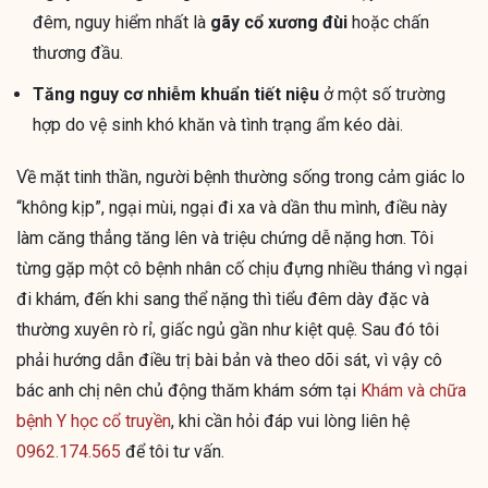
đêm, nguy hiểm nhất là
gãy cổ xương đùi
hoặc chấn
thương đầu.
Tăng nguy cơ nhiễm khuẩn tiết niệu
ở một số trường
hợp do vệ sinh khó khăn và tình trạng ẩm kéo dài.
Về mặt tinh thần, người bệnh thường sống trong cảm giác lo
“không kịp”, ngại mùi, ngại đi xa và dần thu mình, điều này
làm căng thẳng tăng lên và triệu chứng dễ nặng hơn. Tôi
từng gặp một cô bệnh nhân cố chịu đựng nhiều tháng vì ngại
đi khám, đến khi sang thể nặng thì tiểu đêm dày đặc và
thường xuyên rò rỉ, giấc ngủ gần như kiệt quệ. Sau đó tôi
phải hướng dẫn điều trị bài bản và theo dõi sát, vì vậy cô
bác anh chị nên chủ động thăm khám sớm tại
Khám và chữa
bệnh Y học cổ truyền
, khi cần hỏi đáp vui lòng liên hệ
0962.174.565
để tôi tư vấn.