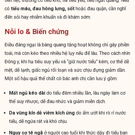
tiền liệt, thường có tiểu khó, tia tiểu yếu, tiểu ngắt quãng. Nếu
có
tiểu máu, đau hông lưng, sốt
hoặc đau quặn, cần nghĩ
đến sỏi hay nhiễm khuẩn và đi khám sớm.
Nỗi lo & Biến chứng
Điều đáng ngại là bàng quang tăng hoạt không chỉ gây phiền
toái, mà còn kéo theo nhiều hệ lụy nếu để lâu. Theo cách nhìn
Đông y, khi hạ tiêu suy yếu và “giữ nước tiểu” kém, cơ thể dễ
mệt, dễ lạnh, giấc ngủ rối loạn và sức chịu đựng giảm dần.
Một số hậu quả thể chất cô bác anh chị cần lưu ý gồm:
Mất ngủ kéo dài
do tiểu đêm nhiều lần, lâu ngày làm cơ
thể suy nhược, dễ đau nhức và giảm miễn dịch.
Da vùng kín dễ viêm kích ứng
do ẩm ướt khi rò rỉ nước
tiểu, dễ ngứa rát và khó chịu.
Nguy cơ té ngã
ở người cao tuổi khi thức dậy đi tiểu ban