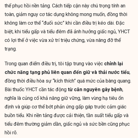
thể phục hồi nền tảng. Cách tiếp cận này chú trọng tính an
toàn, giảm nguy cơ tác dụng không mong muốn, đồng thời
không làm cơ thể “đuối sức” khi cần điều trị kéo dài. Đặc
biệt, khi tiểu gấp và tiểu đêm đã ảnh hưởng giấc ngủ, YHCT
có lợi thế ở việc vừa xử trí triệu chứng, vừa nâng đỡ thể
trạng.
Trong quan điểm điều trị, tôi tập trung vào việc
chỉnh lại
chức năng tạng phủ liên quan đến giữ và thải nước tiểu
,
đồng thời điều hòa sự “kích thích” quá mức của bàng quang.
Bài thuốc YHCT cần tác động
từ căn nguyên gây bệnh
,
nghĩa là củng cố khả năng giữ vững, làm vùng hạ tiêu ổn
định và giúp cơ thể bớt phản ứng gấp gáp trước cảm giác
buồn tiểu. Khi nền tảng được cải thiện, tần suất tiểu gấp và
tiểu đêm thường giảm dần, giấc ngủ và sức bền cũng phục
hồi rõ.