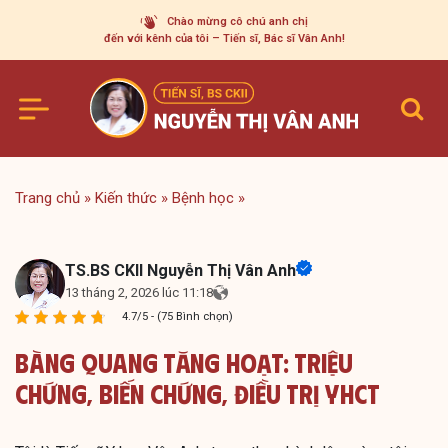
Skip
Chào mừng cô chú anh chị
to
đến với kênh của tôi – Tiến sĩ, Bác sĩ Vân Anh!
content
Trang chủ
»
Kiến thức
»
Bệnh học
»
TS.BS CKII Nguyễn Thị Vân Anh
13 tháng 2, 2026 lúc 11:18
4.7/5 - (75 Bình chọn)
Bàng Quang Tăng Hoạt: Triệu
Chứng, Biến Chứng, Điều Trị YHCT