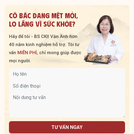
CÔ BÁC ĐANG MỆT MỎI,
LO LẮNG VÌ SỨC KHỎE?
Hãy để tôi - BS CKII Vân Anh hơn
40 năm kinh nghiệm hỗ trợ. Tôi tư
vấn
MIỄN PHÍ
, chỉ mong giúp được
mọi người.
TƯ VẤN NGAY