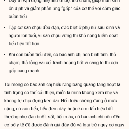
Duy trì vận động nhẹ như đi bộ, thở chậm, giúp thần kinh
ổn định và giảm phản ứng “gấp” của cơ thể với cảm giác
buồn tiểu.
Tập cơ sàn chậu đều đặn, đặc biệt ở phụ nữ sau sinh và
người lớn tuổi, vì sàn chậu vững thì khả năng kiểm soát
tiểu tiện tốt hơn.
Khi cơn buồn tiểu đến, cô bác anh chị nên bình tĩnh, thở
chậm, thả lỏng vai cổ, tránh hoảng hốt vì càng lo thì cơn
gấp càng mạnh.
Tôi mong cô bác anh chị hiểu rằng bàng quang tăng hoạt là
tình trạng có thể cải thiện, miễn là mình không xem nhẹ và
không tự chịu đựng kéo dài. Nếu triệu chứng đang ở mức
nặng, có són tiểu, tiểu đêm dày, hoặc kèm dấu hiệu bất
thường như đau buốt, sốt, tiểu máu, cô bác anh chị nên đến
cơ sở y tế để được đánh giá đầy đủ và loại trừ nguy cơ nguy