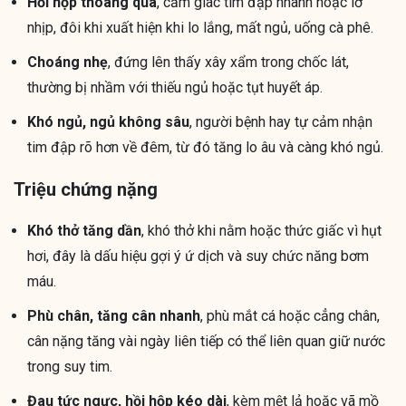
Hồi hộp thoáng qua
, cảm giác tim đập nhanh hoặc lỡ
nhịp, đôi khi xuất hiện khi lo lắng, mất ngủ, uống cà phê.
Choáng nhẹ
, đứng lên thấy xây xẩm trong chốc lát,
thường bị nhầm với thiếu ngủ hoặc tụt huyết áp.
Khó ngủ, ngủ không sâu
, người bệnh hay tự cảm nhận
tim đập rõ hơn về đêm, từ đó tăng lo âu và càng khó ngủ.
Triệu chứng nặng
Khó thở tăng dần
, khó thở khi nằm hoặc thức giấc vì hụt
hơi, đây là dấu hiệu gợi ý ứ dịch và suy chức năng bơm
máu.
Phù chân, tăng cân nhanh
, phù mắt cá hoặc cẳng chân,
cân nặng tăng vài ngày liên tiếp có thể liên quan giữ nước
trong suy tim.
Đau tức ngực, hồi hộp kéo dài
, kèm mệt lả hoặc vã mồ