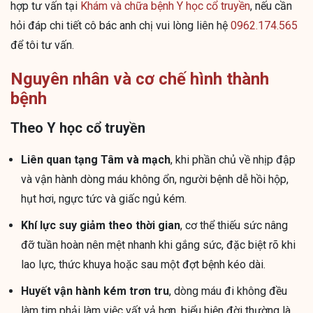
hợp tư vấn tại
Khám và chữa bệnh Y học cổ truyền
, nếu cần
hỏi đáp chi tiết cô bác anh chị vui lòng liên hệ
0962.174.565
để tôi tư vấn.
Nguyên nhân và cơ chế hình thành
bệnh
Theo Y học cổ truyền
Liên quan tạng Tâm và mạch
, khi phần chủ về nhịp đập
và vận hành dòng máu không ổn, người bệnh dễ hồi hộp,
hụt hơi, ngực tức và giấc ngủ kém.
Khí lực suy giảm theo thời gian
, cơ thể thiếu sức nâng
đỡ tuần hoàn nên mệt nhanh khi gắng sức, đặc biệt rõ khi
lao lực, thức khuya hoặc sau một đợt bệnh kéo dài.
Huyết vận hành kém trơn tru
, dòng máu đi không đều
làm tim phải làm việc vất vả hơn, biểu hiện đời thường là