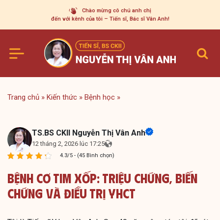
Skip
Chào mừng cô chú anh chị
to
đến với kênh của tôi – Tiến sĩ, Bác sĩ Vân Anh!
content
Trang chủ
»
Kiến thức
»
Bệnh học
»
TS.BS CKII Nguyễn Thị Vân Anh
12 tháng 2, 2026 lúc 17:25
4.3/5 - (45 Bình chọn)
Bệnh Cơ Tim Xốp: Triệu Chứng, Biến
Chứng Và Điều Trị YHCT