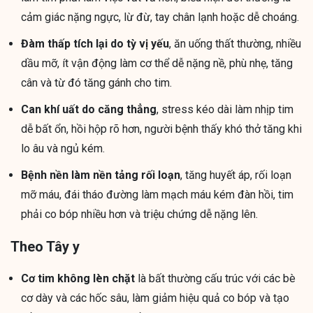
cảm giác nặng ngực, lừ đừ, tay chân lạnh hoặc dễ choáng.
Đàm thấp tích lại do tỳ vị yếu
, ăn uống thất thường, nhiều
dầu mỡ, ít vận động làm cơ thể dễ nặng nề, phù nhẹ, tăng
cân và từ đó tăng gánh cho tim.
Can khí uất do căng thẳng
, stress kéo dài làm nhịp tim
dễ bất ổn, hồi hộp rõ hơn, người bệnh thấy khó thở tăng khi
lo âu và ngủ kém.
Bệnh nền làm nền tảng rối loạn
, tăng huyết áp, rối loạn
mỡ máu, đái tháo đường làm mạch máu kém đàn hồi, tim
phải co bóp nhiều hơn và triệu chứng dễ nặng lên.
Theo Tây y
Cơ tim không lèn chặt
là bất thường cấu trúc với các bè
cơ dày và các hốc sâu, làm giảm hiệu quả co bóp và tạo