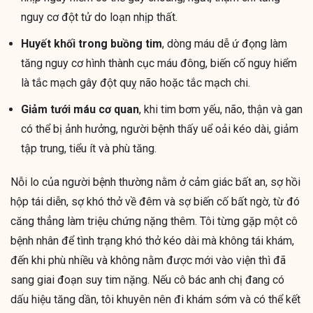
nguy cơ đột tử do loạn nhịp thất.
Huyết khối trong buồng tim
, dòng máu dễ ứ đọng làm
tăng nguy cơ hình thành cục máu đông, biến cố nguy hiểm
là tắc mạch gây đột quỵ não hoặc tắc mạch chi.
Giảm tưới máu cơ quan
, khi tim bơm yếu, não, thận và gan
có thể bị ảnh hưởng, người bệnh thấy uể oải kéo dài, giảm
tập trung, tiểu ít và phù tăng.
Nỗi lo của người bệnh thường nằm ở cảm giác bất an, sợ hồi
hộp tái diễn, sợ khó thở về đêm và sợ biến cố bất ngờ, từ đó
căng thẳng làm triệu chứng nặng thêm. Tôi từng gặp một cô
bệnh nhân để tình trạng khó thở kéo dài mà không tái khám,
đến khi phù nhiều và không nằm được mới vào viện thì đã
sang giai đoạn suy tim nặng. Nếu cô bác anh chị đang có
dấu hiệu tăng dần, tôi khuyên nên đi khám sớm và có thể kết