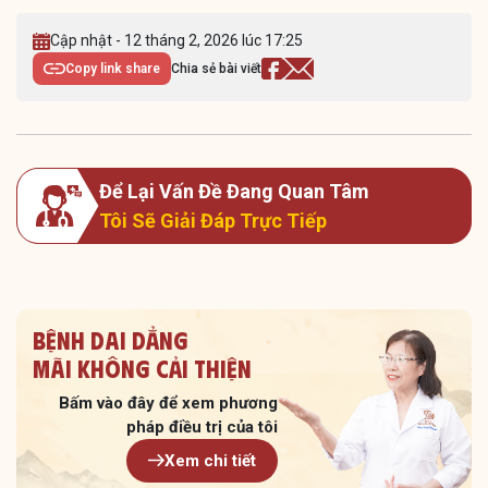
Cập nhật - 12 tháng 2, 2026 lúc 17:25
Copy link share
Chia sẻ bài viết
Để Lại Vấn Đề Đang Quan Tâm
Tôi Sẽ Giải Đáp Trực Tiếp
Bệnh dai dẳng
Mãi không cải thiện
Bấm vào đây để xem
phương
pháp điều trị của tôi
Xem chi tiết