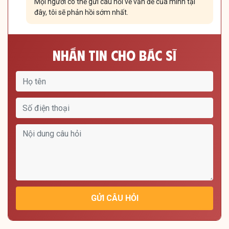
Mọi người có thể gửi câu hỏi về vấn đề của mình tại
đây, tôi sẽ phản hồi sớm nhất.
Nhắn Tin Cho Bác Sĩ
GỬI CÂU HỎI