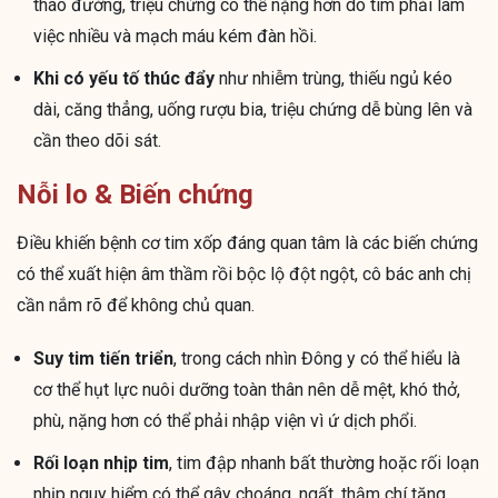
tháo đường, triệu chứng có thể nặng hơn do tim phải làm
việc nhiều và mạch máu kém đàn hồi.
Khi có yếu tố thúc đẩy
như nhiễm trùng, thiếu ngủ kéo
dài, căng thẳng, uống rượu bia, triệu chứng dễ bùng lên và
cần theo dõi sát.
Nỗi lo & Biến chứng
Điều khiến bệnh cơ tim xốp đáng quan tâm là các biến chứng
có thể xuất hiện âm thầm rồi bộc lộ đột ngột, cô bác anh chị
cần nắm rõ để không chủ quan.
Suy tim tiến triển
, trong cách nhìn Đông y có thể hiểu là
cơ thể hụt lực nuôi dưỡng toàn thân nên dễ mệt, khó thở,
phù, nặng hơn có thể phải nhập viện vì ứ dịch phổi.
Rối loạn nhịp tim
, tim đập nhanh bất thường hoặc rối loạn
nhịp nguy hiểm có thể gây choáng, ngất, thậm chí tăng