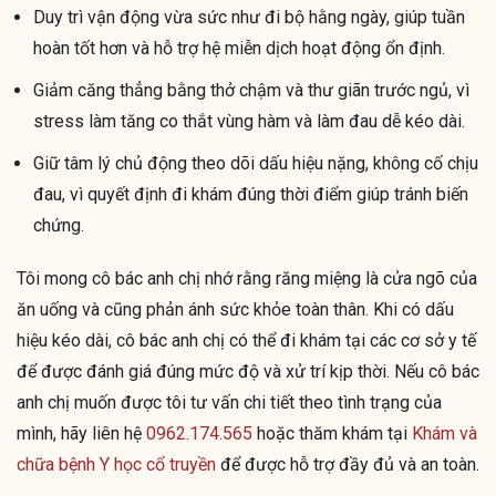
Duy trì vận động vừa sức như đi bộ hằng ngày, giúp tuần
hoàn tốt hơn và hỗ trợ hệ miễn dịch hoạt động ổn định.
Giảm căng thẳng bằng thở chậm và thư giãn trước ngủ, vì
stress làm tăng co thắt vùng hàm và làm đau dễ kéo dài.
Giữ tâm lý chủ động theo dõi dấu hiệu nặng, không cố chịu
đau, vì quyết định đi khám đúng thời điểm giúp tránh biến
chứng.
Tôi mong cô bác anh chị nhớ rằng răng miệng là cửa ngõ của
ăn uống và cũng phản ánh sức khỏe toàn thân. Khi có dấu
hiệu kéo dài, cô bác anh chị có thể đi khám tại các cơ sở y tế
để được đánh giá đúng mức độ và xử trí kịp thời. Nếu cô bác
anh chị muốn được tôi tư vấn chi tiết theo tình trạng của
mình, hãy liên hệ
0962.174.565
hoặc thăm khám tại
Khám và
chữa bệnh Y học cổ truyền
để được hỗ trợ đầy đủ và an toàn.