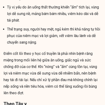
Tỳ vị yếu do ăn uống thất thường khiến “ẩm” tích lại, vùng
lợi dễ sưng nề, mảng bám bám nhiều, viêm kéo dài và dễ
tái phát.
Thể trạng suy, người hay mệt, ngủ kém thì khả năng tự hồi
phục của niêm mạc và lợi giảm, vết viêm lâu lành và dễ
chuyển sang nặng.
Điểm cốt lõi theo y học cổ truyền là phải nhìn bệnh răng
miệng trong mối liên hệ giữa ăn uống, giấc ngủ và sức
chống đỡ của cơ thể. Khi “nóng” và “ẩm” cùng tồn tại, vùng
lợi và niêm mạc vừa dễ sưng vừa dễ nhiễm bẩn, nên bệnh
hay tái đi tái lại. Nếu chỉ xử lý phần đau mà không chỉnh lại
nếp sống và nền tiêu hóa, viêm có thể lắng xuống rồi bùng
lên theo đợt.
Theo Tây y