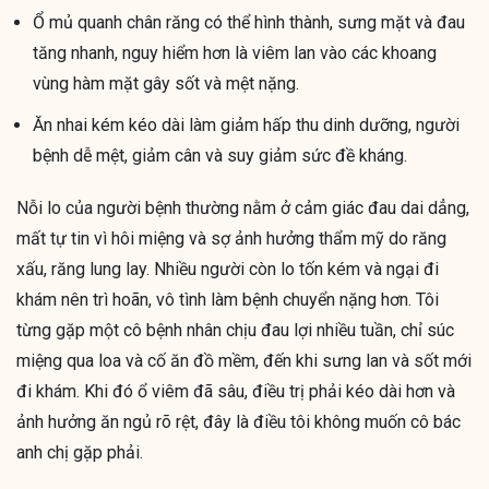
Ổ mủ quanh chân răng có thể hình thành, sưng mặt và đau
tăng nhanh, nguy hiểm hơn là viêm lan vào các khoang
vùng hàm mặt gây sốt và mệt nặng.
Ăn nhai kém kéo dài làm giảm hấp thu dinh dưỡng, người
bệnh dễ mệt, giảm cân và suy giảm sức đề kháng.
Nỗi lo của người bệnh thường nằm ở cảm giác đau dai dẳng,
mất tự tin vì hôi miệng và sợ ảnh hưởng thẩm mỹ do răng
xấu, răng lung lay. Nhiều người còn lo tốn kém và ngại đi
khám nên trì hoãn, vô tình làm bệnh chuyển nặng hơn. Tôi
từng gặp một cô bệnh nhân chịu đau lợi nhiều tuần, chỉ súc
miệng qua loa và cố ăn đồ mềm, đến khi sưng lan và sốt mới
đi khám. Khi đó ổ viêm đã sâu, điều trị phải kéo dài hơn và
ảnh hưởng ăn ngủ rõ rệt, đây là điều tôi không muốn cô bác
anh chị gặp phải.