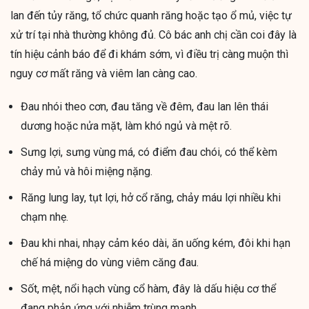
lan đến tủy răng, tổ chức quanh răng hoặc tạo ổ mủ, việc tự
xử trí tại nhà thường không đủ. Cô bác anh chị cần coi đây là
tín hiệu cảnh báo để đi khám sớm, vì điều trị càng muộn thì
nguy cơ mất răng và viêm lan càng cao.
Đau nhói theo cơn, đau tăng về đêm, đau lan lên thái
dương hoặc nửa mặt, làm khó ngủ và mệt rõ.
Sưng lợi, sưng vùng má, có điểm đau chói, có thể kèm
chảy mủ và hôi miệng nặng.
Răng lung lay, tụt lợi, hở cổ răng, chảy máu lợi nhiều khi
chạm nhẹ.
Đau khi nhai, nhạy cảm kéo dài, ăn uống kém, đôi khi hạn
chế há miệng do vùng viêm căng đau.
Sốt, mệt, nổi hạch vùng cổ hàm, đây là dấu hiệu cơ thể
đang phản ứng với nhiễm trùng mạnh.