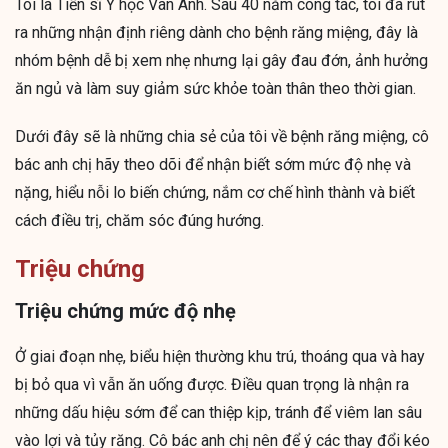
Tôi là Tiến sĩ Y học Vân Anh. Sau 40 năm công tác, tôi đã rút
ra những nhận định riêng dành cho bệnh răng miệng, đây là
nhóm bệnh dễ bị xem nhẹ nhưng lại gây đau đớn, ảnh hưởng
ăn ngủ và làm suy giảm sức khỏe toàn thân theo thời gian.
Dưới đây sẽ là những chia sẻ của tôi về bệnh răng miệng, cô
bác anh chị hãy theo dõi để nhận biết sớm mức độ nhẹ và
nặng, hiểu nỗi lo biến chứng, nắm cơ chế hình thành và biết
cách điều trị, chăm sóc đúng hướng.
Triệu chứng
Triệu chứng mức độ nhẹ
Ở giai đoạn nhẹ, biểu hiện thường khu trú, thoáng qua và hay
bị bỏ qua vì vẫn ăn uống được. Điều quan trọng là nhận ra
những dấu hiệu sớm để can thiệp kịp, tránh để viêm lan sâu
vào lợi và tủy răng. Cô bác anh chị nên để ý các thay đổi kéo