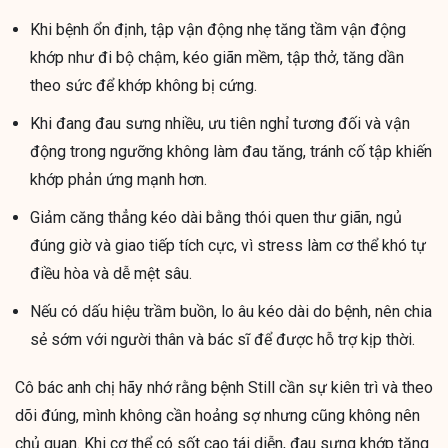
Khi bệnh ổn định, tập vận động nhẹ tăng tầm vận động
khớp như đi bộ chậm, kéo giãn mềm, tập thở, tăng dần
theo sức để khớp không bị cứng.
Khi đang đau sưng nhiều, ưu tiên nghỉ tương đối và vận
động trong ngưỡng không làm đau tăng, tránh cố tập khiến
khớp phản ứng mạnh hơn.
Giảm căng thẳng kéo dài bằng thói quen thư giãn, ngủ
đúng giờ và giao tiếp tích cực, vì stress làm cơ thể khó tự
điều hòa và dễ mệt sâu.
Nếu có dấu hiệu trầm buồn, lo âu kéo dài do bệnh, nên chia
sẻ sớm với người thân và bác sĩ để được hỗ trợ kịp thời.
Cô bác anh chị hãy nhớ rằng bệnh Still cần sự kiên trì và theo
dõi đúng, mình không cần hoảng sợ nhưng cũng không nên
chủ quan. Khi cơ thể có sốt cao tái diễn, đau sưng khớp tăng