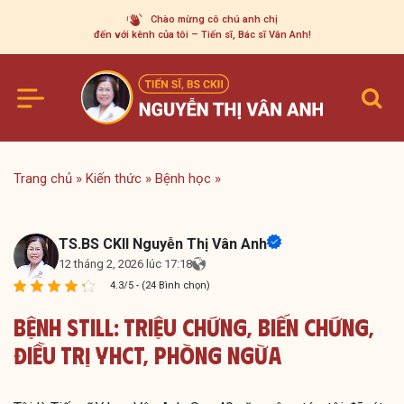
Skip
Chào mừng cô chú anh chị
to
đến với kênh của tôi – Tiến sĩ, Bác sĩ Vân Anh!
content
Trang chủ
»
Kiến thức
»
Bệnh học
»
TS.BS CKII Nguyễn Thị Vân Anh
12 tháng 2, 2026 lúc 17:18
4.3/5 - (24 Bình chọn)
Bệnh Still: Triệu Chứng, Biến Chứng,
Điều Trị YHCT, Phòng Ngừa