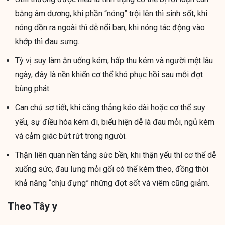
bằng âm dương, khi phần “nóng” trội lên thì sinh sốt, khi
nóng dồn ra ngoài thì dễ nổi ban, khi nóng tác động vào
khớp thì đau sưng.
Tỳ vị suy làm ăn uống kém, hấp thu kém và người mệt lâu
ngày, đây là nền khiến cơ thể khó phục hồi sau mỗi đợt
bùng phát.
Can chủ sơ tiết, khi căng thẳng kéo dài hoặc cơ thể suy
yếu, sự điều hòa kém đi, biểu hiện dễ là đau mỏi, ngủ kém
và cảm giác bứt rứt trong người.
Thận liên quan nền tảng sức bền, khi thận yếu thì cơ thể dễ
xuống sức, đau lưng mỏi gối có thể kèm theo, đồng thời
khả năng “chịu đựng” những đợt sốt và viêm cũng giảm.
Theo Tây y