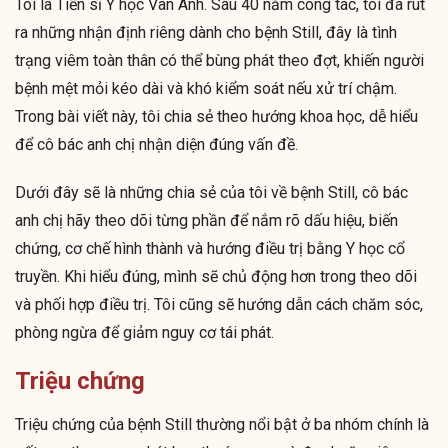
Tôi là Tiến sĩ Y học Vân Anh. Sau 40 năm công tác, tôi đã rút
ra những nhận định riêng dành cho bệnh Still, đây là tình
trạng viêm toàn thân có thể bùng phát theo đợt, khiến người
bệnh mệt mỏi kéo dài và khó kiểm soát nếu xử trí chậm.
Trong bài viết này, tôi chia sẻ theo hướng khoa học, dễ hiểu
để cô bác anh chị nhận diện đúng vấn đề.
Dưới đây sẽ là những chia sẻ của tôi về bệnh Still, cô bác
anh chị hãy theo dõi từng phần để nắm rõ dấu hiệu, biến
chứng, cơ chế hình thành và hướng điều trị bằng Y học cổ
truyền. Khi hiểu đúng, mình sẽ chủ động hơn trong theo dõi
và phối hợp điều trị. Tôi cũng sẽ hướng dẫn cách chăm sóc,
phòng ngừa để giảm nguy cơ tái phát.
Triệu chứng
Triệu chứng của bệnh Still thường nổi bật ở ba nhóm chính là