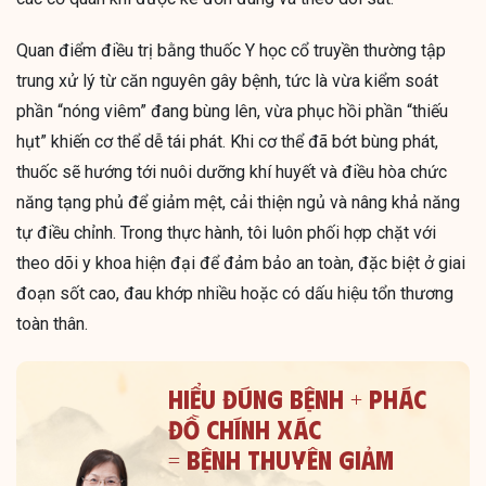
Quan điểm điều trị bằng thuốc Y học cổ truyền thường tập
trung xử lý từ căn nguyên gây bệnh, tức là vừa kiểm soát
phần “nóng viêm” đang bùng lên, vừa phục hồi phần “thiếu
hụt” khiến cơ thể dễ tái phát. Khi cơ thể đã bớt bùng phát,
thuốc sẽ hướng tới nuôi dưỡng khí huyết và điều hòa chức
năng tạng phủ để giảm mệt, cải thiện ngủ và nâng khả năng
tự điều chỉnh. Trong thực hành, tôi luôn phối hợp chặt với
theo dõi y khoa hiện đại để đảm bảo an toàn, đặc biệt ở giai
đoạn sốt cao, đau khớp nhiều hoặc có dấu hiệu tổn thương
toàn thân.
HIỂU ĐÚNG BỆNH + PHÁC
ĐỒ CHÍNH XÁC
= BỆNH THUYÊN GIẢM