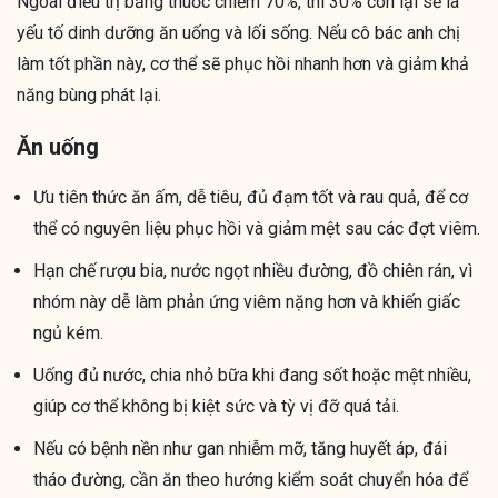
Ngoài điều trị bằng thuốc chiếm 70%, thì 30% còn lại sẽ là
yếu tố dinh dưỡng ăn uống và lối sống. Nếu cô bác anh chị
làm tốt phần này, cơ thể sẽ phục hồi nhanh hơn và giảm khả
năng bùng phát lại.
Ăn uống
Ưu tiên thức ăn ấm, dễ tiêu, đủ đạm tốt và rau quả, để cơ
thể có nguyên liệu phục hồi và giảm mệt sau các đợt viêm.
Hạn chế rượu bia, nước ngọt nhiều đường, đồ chiên rán, vì
nhóm này dễ làm phản ứng viêm nặng hơn và khiến giấc
ngủ kém.
Uống đủ nước, chia nhỏ bữa khi đang sốt hoặc mệt nhiều,
giúp cơ thể không bị kiệt sức và tỳ vị đỡ quá tải.
Nếu có bệnh nền như gan nhiễm mỡ, tăng huyết áp, đái
tháo đường, cần ăn theo hướng kiểm soát chuyển hóa để