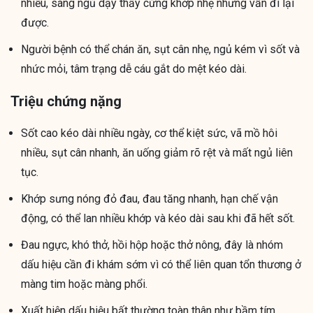
nhiều, sáng ngủ dậy thấy cứng khớp nhẹ nhưng vẫn đi lại
được.
Người bệnh có thể chán ăn, sụt cân nhẹ, ngủ kém vì sốt và
nhức mỏi, tâm trạng dễ cáu gắt do mệt kéo dài.
Triệu chứng nặng
Sốt cao kéo dài nhiều ngày, cơ thể kiệt sức, vã mồ hôi
nhiều, sụt cân nhanh, ăn uống giảm rõ rệt và mất ngủ liên
tục.
Khớp sưng nóng đỏ đau, đau tăng nhanh, hạn chế vận
động, có thể lan nhiều khớp và kéo dài sau khi đã hết sốt.
Đau ngực, khó thở, hồi hộp hoặc thở nông, đây là nhóm
dấu hiệu cần đi khám sớm vì có thể liên quan tổn thương ở
màng tim hoặc màng phổi.
Xuất hiện dấu hiệu bất thường toàn thân như bầm tím,