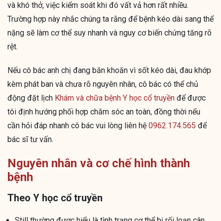
và khó thở, việc kiểm soát khi đó vất vả hơn rất nhiều.
Trường hợp này nhắc chúng ta rằng để bệnh kéo dài sang thể
nặng sẽ làm cơ thể suy nhanh và nguy cơ biến chứng tăng rõ
rệt.
Nếu cô bác anh chị đang băn khoăn vì sốt kéo dài, đau khớp
kèm phát ban và chưa rõ nguyên nhân, cô bác có thể chủ
động đặt lịch
Khám và chữa bệnh Y học cổ truyền
để được
tôi định hướng phối hợp chăm sóc an toàn, đồng thời nếu
cần hỏi đáp nhanh cô bác vui lòng liên hệ
0962.174.565
để
bác sĩ tư vấn.
Nguyên nhân và cơ chế hình thành
bệnh
Theo Y học cổ truyền
Still thường được hiểu là tình trạng cơ thể bị rối loạn cân