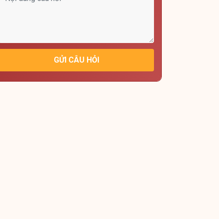
GỬI CÂU HỎI