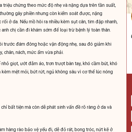
ia triệu chứng theo mức độ nhẹ và nặng dựa trên tần suất,
 thường gây phiền nhưng còn kiểm soát được, nặng
 rối ở da. Nếu mồ hôi ra nhiều kèm sụt cân, tim đập nhanh,
c anh chị cần đi khám sớm để loại trừ bệnh lý toàn thân.
 nói trước đám đông hoặc vận động nhẹ, sau đó giảm khi
ay, chân, nách, mức ẩm vừa phải.
nhỏ giọt, ướt đẫm áo, trơn trượt bàn tay, khó cầm bút, khó
n kèm mệt mỏi, bứt rứt, ngủ không sâu vì cơ thể lúc nóng
chỉ bất tiện mà còn dễ phát sinh vấn đề rõ ràng ở da và
m hàng rào bảo vệ yếu đi, dễ đỏ rát, bong tróc, nứt kẽ ở