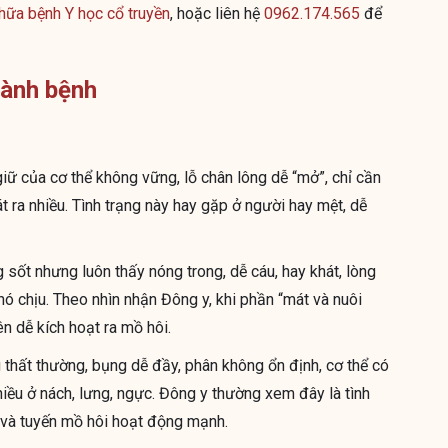
hữa bệnh Y học cổ truyền
, hoặc liên hệ
0962.174.565
để
hành bệnh
iữ của cơ thể không vững, lỗ chân lông dễ “mở”, chỉ cần
át ra nhiều. Tình trạng này hay gặp ở người hay mệt, dễ
sốt nhưng luôn thấy nóng trong, dễ cáu, hay khát, lòng
hó chịu. Theo nhìn nhận Đông y, khi phần “mát và nuôi
n dễ kích hoạt ra mồ hôi.
thất thường, bụng dễ đầy, phân không ổn định, cơ thể có
hiều ở nách, lưng, ngực. Đông y thường xem đây là tình
m và tuyến mồ hôi hoạt động mạnh.