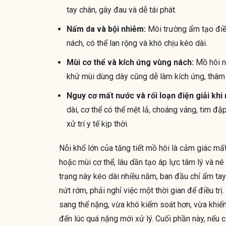
tay chân, gây đau và dễ tái phát.
Nấm da và bội nhiễm:
Môi trường ẩm tạo điều
nách, có thể lan rộng và khó chịu kéo dài.
Mùi cơ thể và kích ứng vùng nách:
Mồ hôi nh
khử mùi dùng dày cũng dễ làm kích ứng, thâm
Nguy cơ mất nước và rối loạn điện giải khi
dài, cơ thể có thể mệt lả, choáng váng, tim đ
xử trí y tế kịp thời.
Nỗi khổ lớn của tăng tiết mồ hôi là cảm giác mất
hoặc mùi cơ thể, lâu dần tạo áp lực tâm lý và né
trạng này kéo dài nhiều năm, ban đầu chỉ ẩm tay
nứt rớm, phải nghỉ việc một thời gian để điều tr
sang thể nặng, vừa khó kiểm soát hơn, vừa khiến 
đến lúc quá nặng mới xử lý. Cuối phần này, nếu