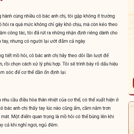
g hành cùng nhiều cô bác anh chị, tôi gặp không ít trường
Mồ hôi ra quá mức không chỉ gây khó chịu, mà còn kéo theo
năm công tác, tôi đã rút ra những nhận định riêng dành cho
m tay, nhưng có người lại ướt đẫm cả ngày.
g tiết mồ hôi, cô bác anh chị hãy theo dõi lần lượt để
 rồi chọn cách xử lý phù hợp. Tôi sẽ trình bày rõ dấu hiệu
m sóc để cơ thể dần ổn định lại.
n nhu cầu điều hòa thân nhiệt của cơ thể, có thể xuất hiện ở
cô bác anh chị thấy tay lúc nào cũng ẩm, cầm nắm trơn
 mát. Một điểm quan trọng là mồ hôi có thể bùng lên khi
y cả khi nghỉ ngơi, ngủ đêm.