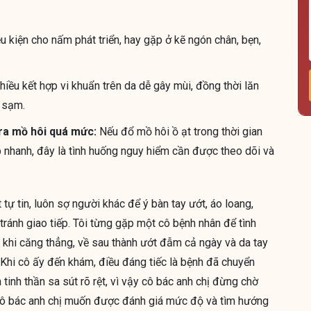
 kiện cho nấm phát triển, hay gặp ở kẽ ngón chân, bẹn,
iều kết hợp vi khuẩn trên da dễ gây mùi, đồng thời lăn
 sạm.
 ra mồ hôi quá mức:
Nếu đổ mồ hôi ồ ạt trong thời gian
ập nhanh, đây là tình huống nguy hiểm cần được theo dõi và
 tự tin, luôn sợ người khác để ý bàn tay ướt, áo loang,
 tránh giao tiếp. Tôi từng gặp một cô bệnh nhân để tình
 khi căng thẳng, về sau thành ướt đẫm cả ngày và da tay
ị. Khi cô ấy đến khám, điều đáng tiếc là bệnh đã chuyển
tinh thần sa sút rõ rệt, vì vậy cô bác anh chị đừng chờ
 cô bác anh chị muốn được đánh giá mức độ và tìm hướng