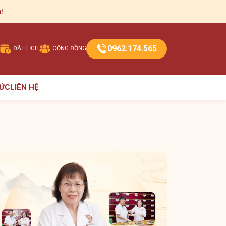
!
0962.174.565
ĐẶT LỊCH
CỘNG ĐỒNG
TỨC
LIÊN HỆ