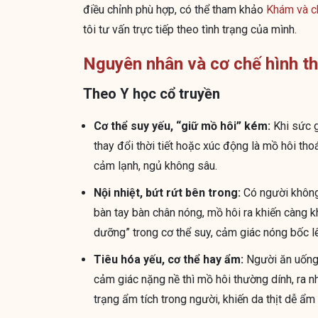
điều chỉnh phù hợp, có thể tham khảo
Khám và c
tôi tư vấn trực tiếp theo tình trạng của mình.
Nguyên nhân và cơ chế hình t
Theo Y học cổ truyền
Cơ thể suy yếu, “giữ mồ hôi” kém:
Khi sức g
thay đổi thời tiết hoặc xúc động là mồ hôi tho
cảm lạnh, ngủ không sâu.
Nội nhiệt, bứt rứt bên trong:
Có người không 
bàn tay bàn chân nóng, mồ hôi ra khiến càng k
dưỡng” trong cơ thể suy, cảm giác nóng bốc lê
Tiêu hóa yếu, cơ thể hay ẩm:
Người ăn uống 
cảm giác nặng nề thì mồ hôi thường dính, ra n
trạng ẩm tích trong người, khiến da thịt dễ ẩ