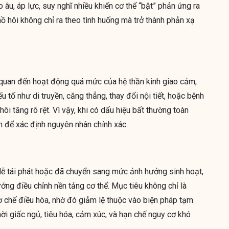
 âu, áp lực, suy nghĩ nhiều khiến cơ thể “bật” phản ứng ra
mồ hôi không chỉ ra theo tình huống mà trở thành phản xạ
n quan đến hoạt động quá mức của hệ thần kinh giao cảm,
ếu tố như di truyền, căng thẳng, thay đổi nội tiết, hoặc bệnh
ôi tăng rõ rệt. Vì vậy, khi có dấu hiệu bất thường toàn
 để xác định nguyên nhân chính xác.
 dễ tái phát hoặc đã chuyển sang mức ảnh hưởng sinh hoạt,
ớng điều chỉnh nền tảng cơ thể. Mục tiêu không chỉ là
cơ chế điều hòa, nhờ đó giảm lệ thuộc vào biện pháp tạm
thời giấc ngủ, tiêu hóa, cảm xúc, và hạn chế nguy cơ khó