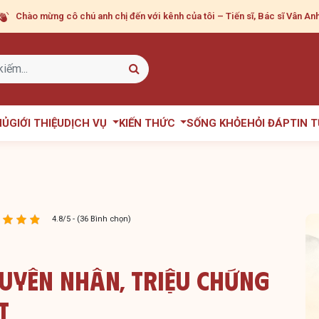
Chào mừng cô chú anh chị
đến với kênh của tôi – Tiến sĩ, Bác sĩ Vân Anh
HỦ
GIỚI THIỆU
DỊCH VỤ
KIẾN THỨC
SỐNG KHỎE
HỎI ĐÁP
TIN 
4.8/5 - (36 Bình chọn)
guyên Nhân, Triệu Chứng
T