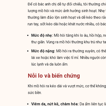
Để cô bác anh chị dễ tự đối chiếu, tôi thường ch
lượng mồ hôi và mức ảnh hưởng sinh hoạt. Nhẹ
thường làm đảo lộn sinh hoạt và dễ kéo theo rắc
run tay, sốt kéo dài hoặc khát nước nhiều, cô bá
Mức độ nhẹ:
Mồ hôi tăng khi lo âu, hồi hộp,
thư giãn. Vùng ra mồ hôi thường khu trú như t
Mức độ nặng:
Mồ hôi ra thường xuyên, có thể 
lái xe hoặc khó làm việc tỉ mỉ. Nhiều người cò
lúc lạnh và da luôn ẩm.
Nỗi lo và biến chứng
Khi mồ hôi ra kéo dài và vượt mức, cơ thể không 
sức bền.
Viêm da, nứt kẽ, chàm hóa:
Da ẩm liên tục là