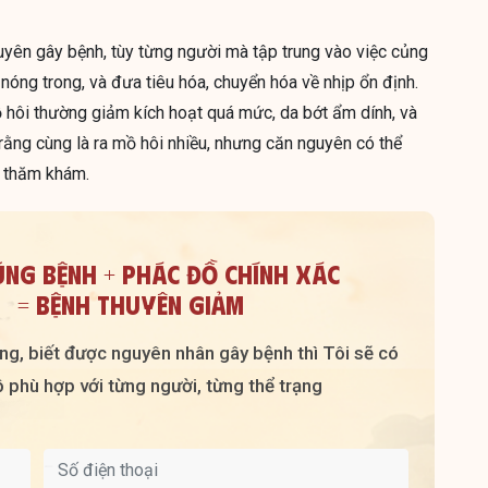
guyên gây bệnh, tùy từng người mà tập trung vào việc củng
 nóng trong, và đưa tiêu hóa, chuyển hóa về nhịp ổn định.
ồ hôi thường giảm kích hoạt quá mức, da bớt ẩm dính, và
rằng cùng là ra mồ hôi nhiều, nhưng căn nguyên có thể
a thăm khám.
ÚNG BỆNH + PHÁC ĐỒ CHÍNH XÁC
= BỆNH THUYÊN GIẢM
ràng, biết được nguyên nhân gây bệnh thì Tôi sẽ có
 phù hợp với từng người, từng thể trạng