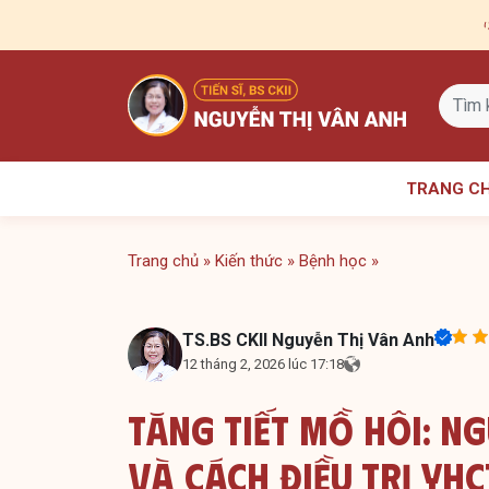
Skip
to
content
TRANG C
Trang chủ
»
Kiến thức
»
Bệnh học
»
TS.BS CKII Nguyễn Thị Vân Anh
12 tháng 2, 2026 lúc 17:18
Tăng Tiết Mồ Hôi: N
Và Cách Điều Trị YHC