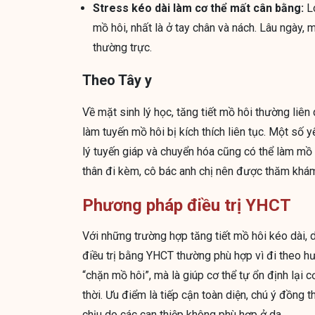
Stress kéo dài làm cơ thể mất cân bằng:
Lo
mồ hôi, nhất là ở tay chân và nách. Lâu ngày, 
thường trực.
Theo Tây y
Về mặt sinh lý học, tăng tiết mồ hôi thường liê
làm tuyến mồ hôi bị kích thích liên tục. Một số y
lý tuyến giáp và chuyển hóa cũng có thể làm mồ h
thân đi kèm, cô bác anh chị nên được thăm khám
Phương pháp điều trị YHCT
Với những trường hợp tăng tiết mồ hôi kéo dài,
điều trị bằng YHCT thường phù hợp vì đi theo hư
“chặn mồ hôi”, mà là giúp cơ thể tự ổn định lại 
thời. Ưu điểm là tiếp cận toàn diện, chú ý đồng 
chịu do các can thiệp không phù hợp ở da.