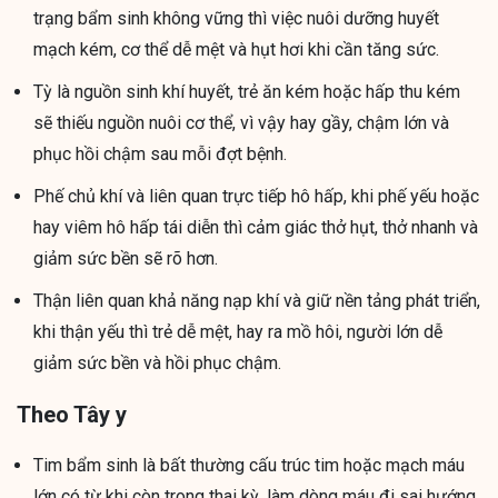
trạng bẩm sinh không vững thì việc nuôi dưỡng huyết
mạch kém, cơ thể dễ mệt và hụt hơi khi cần tăng sức.
Tỳ là nguồn sinh khí huyết, trẻ ăn kém hoặc hấp thu kém
sẽ thiếu nguồn nuôi cơ thể, vì vậy hay gầy, chậm lớn và
phục hồi chậm sau mỗi đợt bệnh.
Phế chủ khí và liên quan trực tiếp hô hấp, khi phế yếu hoặc
hay viêm hô hấp tái diễn thì cảm giác thở hụt, thở nhanh và
giảm sức bền sẽ rõ hơn.
Thận liên quan khả năng nạp khí và giữ nền tảng phát triển,
khi thận yếu thì trẻ dễ mệt, hay ra mồ hôi, người lớn dễ
giảm sức bền và hồi phục chậm.
Theo Tây y
Tim bẩm sinh là bất thường cấu trúc tim hoặc mạch máu
lớn có từ khi còn trong thai kỳ, làm dòng máu đi sai hướng