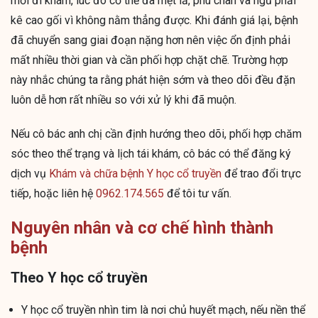
mới đi khám, lúc đó cơ thể đã mệt lả, phù chân và ngủ phải
kê cao gối vì không nằm thẳng được. Khi đánh giá lại, bệnh
đã chuyển sang giai đoạn nặng hơn nên việc ổn định phải
mất nhiều thời gian và cần phối hợp chặt chẽ. Trường hợp
này nhắc chúng ta rằng phát hiện sớm và theo dõi đều đặn
luôn dễ hơn rất nhiều so với xử lý khi đã muộn.
Nếu cô bác anh chị cần định hướng theo dõi, phối hợp chăm
sóc theo thể trạng và lịch tái khám, cô bác có thể đăng ký
dịch vụ
Khám và chữa bệnh Y học cổ truyền
để trao đổi trực
tiếp, hoặc liên hệ
0962.174.565
để tôi tư vấn.
Nguyên nhân và cơ chế hình thành
bệnh
Theo Y học cổ truyền
Y học cổ truyền nhìn tim là nơi chủ huyết mạch, nếu nền thể