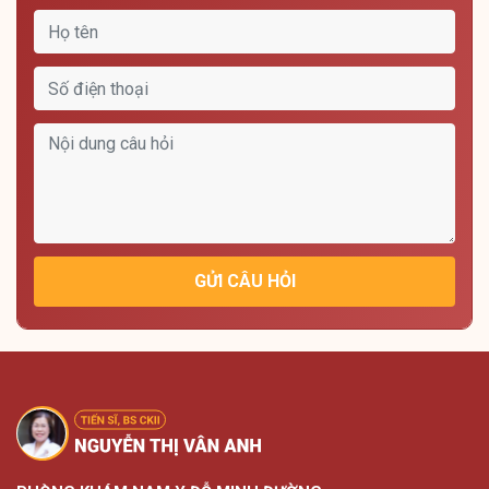
GỬI CÂU HỎI