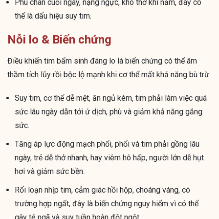
Phù chân cuối ngày, nặng ngực, khó thở khi nằm, đây có
thể là dấu hiệu suy tim.
Nỗi lo & Biến chứng
Điều khiến tim bẩm sinh đáng lo là biến chứng có thể âm
thầm tích lũy rồi bộc lộ mạnh khi cơ thể mất khả năng bù trừ.
Suy tim, cơ thể dễ mệt, ăn ngủ kém, tim phải làm việc quá
sức lâu ngày dẫn tới ứ dịch, phù và giảm khả năng gắng
sức.
Tăng áp lực động mạch phổi, phổi và tim phải gồng lâu
ngày, trẻ dễ thở nhanh, hay viêm hô hấp, người lớn dễ hụt
hơi và giảm sức bền.
Rối loạn nhịp tim, cảm giác hồi hộp, choáng váng, có
trường hợp ngất, đây là biến chứng nguy hiểm vì có thể
gây té ngã và suy tuần hoàn đột ngột.