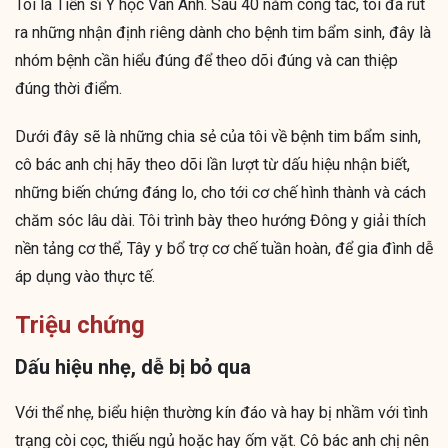
Tôi là Tiến sĩ Y học Vân Anh. Sau 40 năm công tác, tôi đã rút
ra những nhận định riêng dành cho bệnh tim bẩm sinh, đây là
nhóm bệnh cần hiểu đúng để theo dõi đúng và can thiệp
đúng thời điểm.
Dưới đây sẽ là những chia sẻ của tôi về bệnh tim bẩm sinh,
cô bác anh chị hãy theo dõi lần lượt từ dấu hiệu nhận biết,
những biến chứng đáng lo, cho tới cơ chế hình thành và cách
chăm sóc lâu dài. Tôi trình bày theo hướng Đông y giải thích
nền tảng cơ thể, Tây y bổ trợ cơ chế tuần hoàn, để gia đình dễ
áp dụng vào thực tế.
Triệu chứng
Dấu hiệu nhẹ, dễ bị bỏ qua
Với thể nhẹ, biểu hiện thường kín đáo và hay bị nhầm với tình
trạng còi cọc, thiếu ngủ hoặc hay ốm vặt. Cô bác anh chị nên