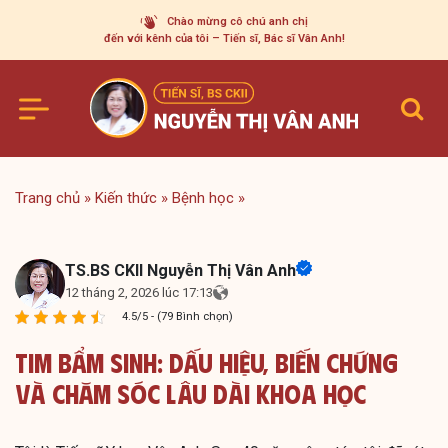
Skip
Chào mừng cô chú anh chị
to
đến với kênh của tôi – Tiến sĩ, Bác sĩ Vân Anh!
content
Trang chủ
»
Kiến thức
»
Bệnh học
»
TS.BS CKII Nguyễn Thị Vân Anh
12 tháng 2, 2026 lúc 17:13
4.5/5 - (79 Bình chọn)
Tim Bẩm Sinh: Dấu Hiệu, Biến Chứng
Và Chăm Sóc Lâu Dài Khoa Học