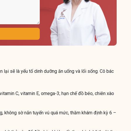
n lại sẽ là yếu tố dinh dưỡng ăn uống và lối sống. Cô bác
vitamin C, vitamin E, omega-3; hạn chế đồ béo, chiên xào
ẳng, không sờ nắn tuyến vú quá mức, thăm khám định kỳ 6 –