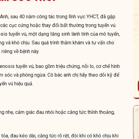
n Anh, sau 40 năm công tác trong lĩnh vực YHCT, đã gặp
n các cục cứng hoặc thay đổi bất thường trong tuyến vú.
is tuyến vú, một dạng tăng sinh lành tính của mô tuyến,
ắng và khó chịu. Sau quá trình thăm khám và tư vấn cho
 riêng về bệnh này.
nosis tuyến vú, bao gồm triệu chứng, nỗi lo, cơ chế hình
m sóc và phòng ngừa. Cô bác anh chị hãy theo dõi kỹ để
ến vú hiệu quả.
ng nhẹ, cảm giác đau nhói hoặc căng tức thỉnh thoảng,
ỏa, đau kéo dài, căng tức rõ rệt, đôi khi có khó chịu khi