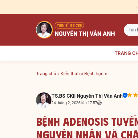
Skip
to
content
TRANG C
Trang chủ
»
Kiến thức
»
Bệnh học
»
TS.BS CKII Nguyễn Thị Vân Anh
24 tháng 2, 2026 lúc 17:57
Bệnh Adenosis Tuyến
Nguyên Nhân Và Chă