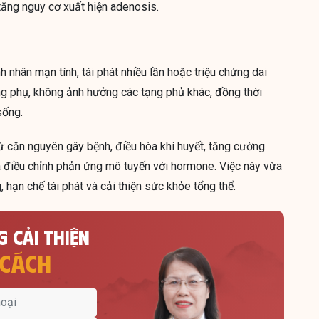
m tăng nguy cơ xuất hiện adenosis.
h nhân mạn tính, tái phát nhiều lần hoặc triệu chứng dai
ng phụ, không ảnh hưởng các tạng phủ khác, đồng thời
sống.
từ căn nguyên gây bệnh, điều hòa khí huyết, tăng cường
à điều chỉnh phản ứng mô tuyến với hormone. Việc này vừa
 hạn chế tái phát và cải thiện sức khỏe tổng thể.
 CẢI THIỆN
 CÁCH