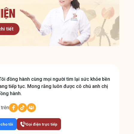
iện
hi tiết
Tôi đồng hành cùng mọi người tìm lại sức khỏe bền
ang tiếp tục. Mong rằng luôn được cô chú anh chị
đồng hành.
 trên
 cho tôi
Gọi điện trực tiếp