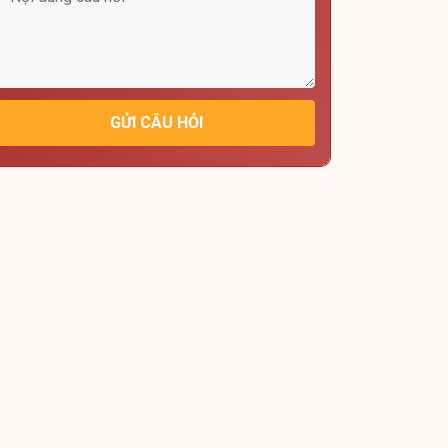
GỬI CÂU HỎI