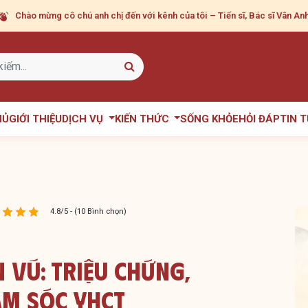
Chào mừng cô chú anh chị
đến với kênh của tôi – Tiến sĩ, Bác sĩ Vân Anh
HỦ
GIỚI THIỆU
DỊCH VỤ
KIẾN THỨC
SỐNG KHỎE
HỎI ĐÁP
TIN 
4.8/5 - (10 Bình chọn)
 Vú: Triệu Chứng,
m Sóc YHCT