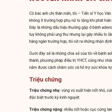
Cô bác anh chị thân mến, tôi – Tiến sĩ Y học Vâ
không ít trường hợp phụ nữ lo lắng khi phát hiệ
Đây là những dấu hiệu thường gặp ở bệnh adenos
tuy không phải ung thư nhưng lại gây nhiều lo l
hàng ngàn trường hợp, tôi rút ra những nhận định
Dưới đây sẽ là những chia sẻ của tôi về bệnh ade
thành, phương pháp điều trị YHCT, cũng như chă
nắm được cách chăm sóc và hỗ trợ sức khỏe tuy
Triệu chứng
Triệu chứng nhẹ:
vùng vú xuất hiện nốt nhỏ, cứ
đặc biệt trước kỳ kinh nguyệt.
Triệu chứng nặng:
nhiều nốt hoặc cục cứng lan t