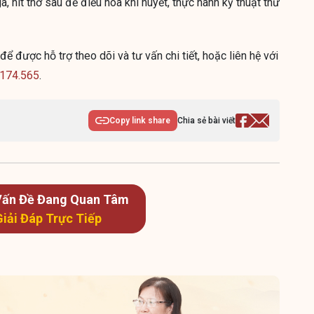
, hít thở sâu để điều hòa khí huyết, thực hành kỹ thuật thư
để được hỗ trợ theo dõi và tư vấn chi tiết, hoặc liên hệ với
174.565
.
Copy link share
Chia sẻ bài viết
 Vấn Đề Đang Quan Tâm
Giải Đáp Trực Tiếp