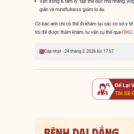
Vận động & tâm lý: tập thể dục nhẹ nhàng, yoga
giãn và mindfulness giảm lo âu.
Cô bác anh chị có thể đi khám tại các cơ sở y tế 
tôi để được thăm khám, tư vấn cụ thể qua
0962.
Cập nhật - 24 tháng 2, 2026 lúc 17:57
Để Lại
Tôi Sẽ 
Bệnh dai dẳng