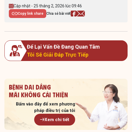
Cập nhật - 25 tháng 2, 2026 lúc 09:46
Copy link share
Chia sẻ bài viết
Để Lại Vấn Đề Đang Quan Tâm
Tôi Sẽ Giải Đáp Trực Tiếp
Bệnh dai dẳng
Mãi không cải thiện
Bấm vào đây để xem
phương
pháp điều trị của tôi
Xem chi tiết