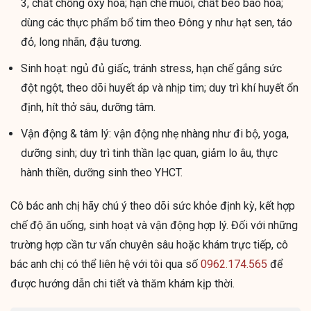
3, chất chống oxy hóa; hạn chế muối, chất béo bão hòa;
dùng các thực phẩm bổ tim theo Đông y như hạt sen, táo
đỏ, long nhãn, đậu tương.
Sinh hoạt: ngủ đủ giấc, tránh stress, hạn chế gắng sức
đột ngột, theo dõi huyết áp và nhịp tim; duy trì khí huyết ổn
định, hít thở sâu, dưỡng tâm.
Vận động & tâm lý: vận động nhẹ nhàng như đi bộ, yoga,
dưỡng sinh; duy trì tinh thần lạc quan, giảm lo âu, thực
hành thiền, dưỡng sinh theo YHCT.
Cô bác anh chị hãy chú ý theo dõi sức khỏe định kỳ, kết hợp
chế độ ăn uống, sinh hoạt và vận động hợp lý. Đối với những
trường hợp cần tư vấn chuyên sâu hoặc khám trực tiếp, cô
bác anh chị có thể liên hệ với tôi qua số
0962.174.565
để
được hướng dẫn chi tiết và thăm khám kịp thời.