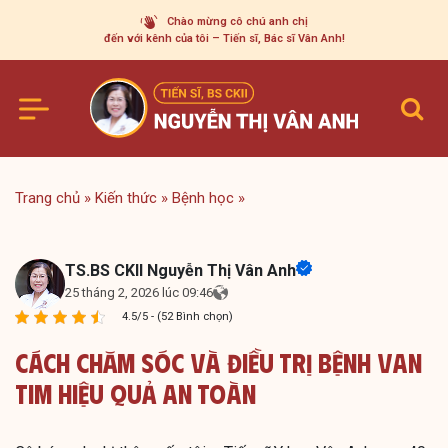
Skip
Chào mừng cô chú anh chị
to
đến với kênh của tôi – Tiến sĩ, Bác sĩ Vân Anh!
content
Trang chủ
»
Kiến thức
»
Bệnh học
»
TS.BS CKII Nguyễn Thị Vân Anh
25 tháng 2, 2026 lúc 09:46
4.5/5 - (52 Bình chọn)
Cách Chăm Sóc Và Điều Trị Bệnh Van
Tim Hiệu Quả An Toàn