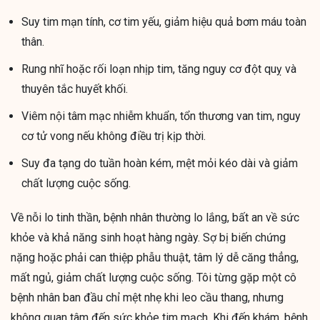
Suy tim mạn tính, cơ tim yếu, giảm hiệu quả bơm máu toàn
thân.
Rung nhĩ hoặc rối loạn nhịp tim, tăng nguy cơ đột quỵ và
thuyên tắc huyết khối.
Viêm nội tâm mạc nhiễm khuẩn, tổn thương van tim, nguy
cơ tử vong nếu không điều trị kịp thời.
Suy đa tạng do tuần hoàn kém, mệt mỏi kéo dài và giảm
chất lượng cuộc sống.
Về nỗi lo tinh thần, bệnh nhân thường lo lắng, bất an về sức
khỏe và khả năng sinh hoạt hàng ngày. Sợ bị biến chứng
nặng hoặc phải can thiệp phẫu thuật, tâm lý dễ căng thẳng,
mất ngủ, giảm chất lượng cuộc sống. Tôi từng gặp một cô
bệnh nhân ban đầu chỉ mệt nhẹ khi leo cầu thang, nhưng
không quan tâm đến sức khỏe tim mạch. Khi đến khám, bệnh