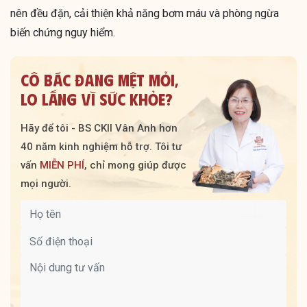
nên đều đặn, cải thiện khả năng bơm máu và phòng ngừa
biến chứng nguy hiểm.
CÔ BÁC ĐANG MỆT MỎI,
LO LẮNG VÌ SỨC KHỎE?
Hãy để tôi - BS CKII Vân Anh hơn
40 năm kinh nghiệm hỗ trợ. Tôi tư
vấn
MIỄN PHÍ
, chỉ mong giúp được
mọi người.