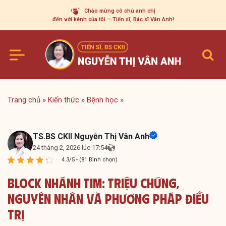
Skip
Chào mừng cô chú anh chị
to
đến với kênh của tôi – Tiến sĩ, Bác sĩ Vân Anh!
content
Trang chủ
»
Kiến thức
»
Bệnh học
»
TS.BS CKII Nguyễn Thị Vân Anh
24 tháng 2, 2026 lúc 17:54
4.3/5 - (81 Bình chọn)
Block Nhánh Tim: Triệu Chứng,
Nguyên Nhân Và Phương Pháp Điều
Trị