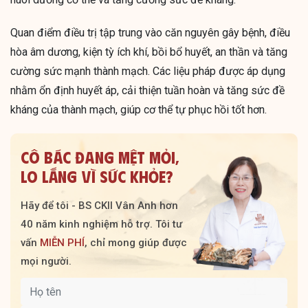
Quan điểm điều trị tập trung vào căn nguyên gây bệnh, điều
hòa âm dương, kiện tỳ ích khí, bồi bổ huyết, an thần và tăng
cường sức mạnh thành mạch. Các liệu pháp được áp dụng
nhằm ổn định huyết áp, cải thiện tuần hoàn và tăng sức đề
kháng của thành mạch, giúp cơ thể tự phục hồi tốt hơn.
CÔ BÁC ĐANG MỆT MỎI,
LO LẮNG VÌ SỨC KHỎE?
Hãy để tôi - BS CKII Vân Anh hơn
40 năm kinh nghiệm hỗ trợ. Tôi tư
vấn
MIỄN PHÍ
, chỉ mong giúp được
mọi người.