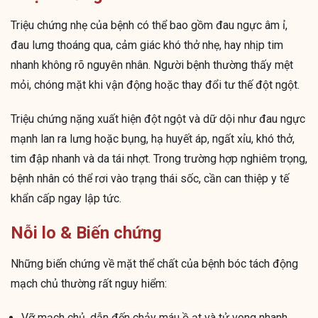
Triệu chứng nhẹ của bệnh có thể bao gồm đau ngực âm ỉ,
đau lưng thoáng qua, cảm giác khó thở nhẹ, hay nhịp tim
nhanh không rõ nguyên nhân. Người bệnh thường thấy mệt
mỏi, chóng mặt khi vận động hoặc thay đổi tư thế đột ngột.
Triệu chứng nặng xuất hiện đột ngột và dữ dội như đau ngực
mạnh lan ra lưng hoặc bụng, hạ huyết áp, ngất xỉu, khó thở,
tim đập nhanh và da tái nhợt. Trong trường hợp nghiêm trọng,
bệnh nhân có thể rơi vào trạng thái sốc, cần can thiệp y tế
khẩn cấp ngay lập tức.
Nỗi lo & Biến chứng
Những biến chứng về mặt thể chất của bệnh bóc tách động
mạch chủ thường rất nguy hiểm:
Vỡ mạch chủ, dẫn đến chảy máu ồ ạt và tử vong nhanh