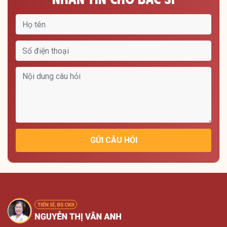
GỬI CÂU HỎI