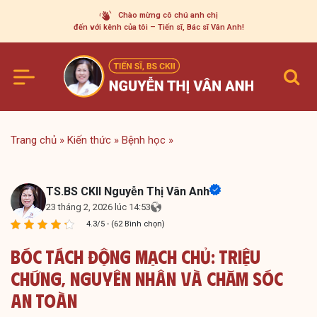
Skip
Chào mừng cô chú anh chị
to
đến với kênh của tôi – Tiến sĩ, Bác sĩ Vân Anh!
content
Trang chủ
»
Kiến thức
»
Bệnh học
»
TS.BS CKII Nguyễn Thị Vân Anh
23 tháng 2, 2026 lúc 14:53
4.3/5 - (62 Bình chọn)
Bóc Tách Động Mạch Chủ: Triệu
Chứng, Nguyên Nhân Và Chăm Sóc
An Toàn