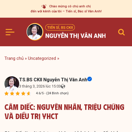
Skip
Chào mừng cô chú anh chị
to
đến với kênh của tôi – Tiến sĩ, Bác sĩ Vân Anh!
content
Trang chủ
»
Uncategorized
»
TS.BS CKII Nguyễn Thị Vân Anh
3 tháng 3, 2026 lúc 15:03
4.6/5 - (24 Bình chọn)
Câm Điếc: Nguyên Nhân, Triệu Chứng
Và Điều Trị YHCT