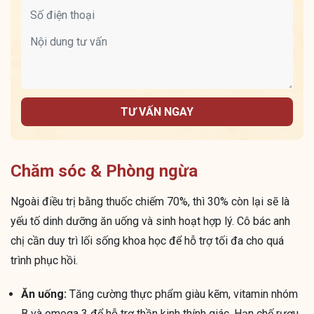
TƯ VẤN NGAY
Chăm sóc & Phòng ngừa
Ngoài điều trị bằng thuốc chiếm 70%, thì 30% còn lại sẽ là
yếu tố dinh dưỡng ăn uống và sinh hoạt hợp lý. Cô bác anh
chị cần duy trì lối sống khoa học để hỗ trợ tối đa cho quá
trình phục hồi.
Ăn uống:
Tăng cường thực phẩm giàu kẽm, vitamin nhóm
B và omega 3 để hỗ trợ thần kinh thính giác. Hạn chế rượu