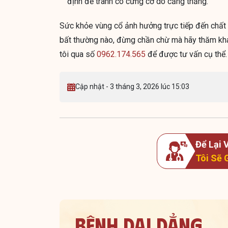
định để tránh co cứng cơ do căng thẳng.
Sức khỏe vùng cổ ảnh hưởng trực tiếp đến chất 
bất thường nào, đừng chần chừ mà hãy thăm khám
tôi qua số
0962.174.565
để được tư vấn cụ thể.
Cập nhật - 3 tháng 3, 2026 lúc 15:03
Để Lại
Tôi Sẽ 
Bệnh dai dẳng