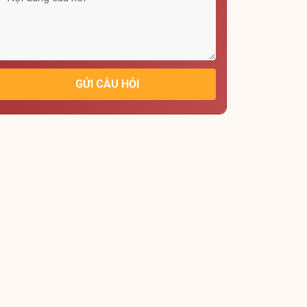
GỬI CÂU HỎI