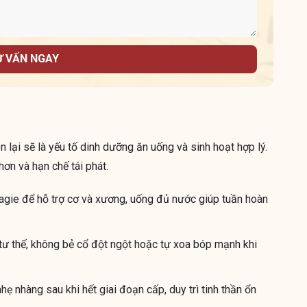
Ư VẤN NGAY
 lại sẽ là yếu tố dinh dưỡng ăn uống và sinh hoạt hợp lý.
ơn và hạn chế tái phát.
gie để hỗ trợ cơ và xương, uống đủ nước giúp tuần hoàn
 tư thế, không bẻ cổ đột ngột hoặc tự xoa bóp mạnh khi
ẹ nhàng sau khi hết giai đoạn cấp, duy trì tinh thần ổn