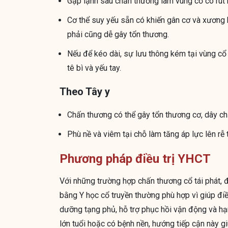
Gặp lạnh sau chấn thương làm vùng cổ co rút m
Cơ thể suy yếu sẵn có khiến gân cơ và xương
phải cũng dễ gây tổn thương.
Nếu để kéo dài, sự lưu thông kém tại vùng cổ
tê bì và yếu tay.
Theo Tây y
Chấn thương có thể gây tổn thương cơ, dây c
Phù nề và viêm tại chỗ làm tăng áp lực lên rễ 
Phương pháp điều trị YHCT
Với những trường hợp chấn thương cổ tái phát, đ
bằng Y học cổ truyền thường phù hợp vì giúp điề
dưỡng tạng phủ, hỗ trợ phục hồi vận động và hạn
lớn tuổi hoặc có bệnh nền, hướng tiếp cận này gi