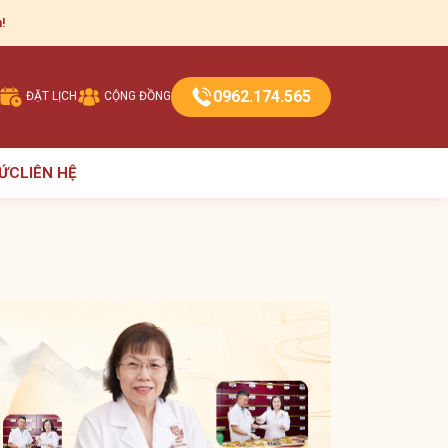
!
0962.174.565
ĐẶT LỊCH
CỘNG ĐỒNG
TỨC
LIÊN HỆ