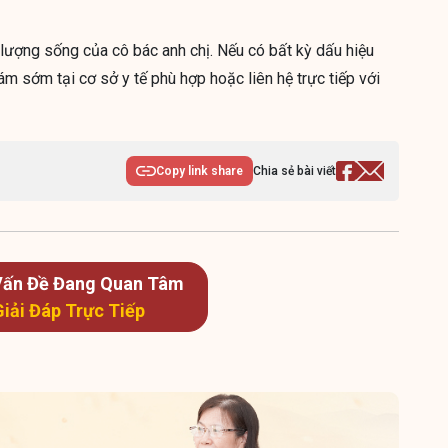
lượng sống của cô bác anh chị. Nếu có bất kỳ dấu hiệu
 sớm tại cơ sở y tế phù hợp hoặc liên hệ trực tiếp với
Copy link share
Chia sẻ bài viết
 Vấn Đề Đang Quan Tâm
Giải Đáp Trực Tiếp