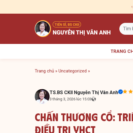
Skip
to
content
TRANG C
Trang chủ
»
Uncategorized
»
TS.BS CKII Nguyễn Thị Vân Anh
3 tháng 3, 2026 lúc 15:03
Chấn Thương Cổ: Tri
Điều Trị YHCT