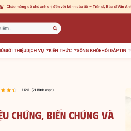
Chào mừng cô chú anh chị
đến với kênh của tôi – Tiến sĩ, Bác sĩ Vân Anh
HỦ
GIỚI THIỆU
DỊCH VỤ
KIẾN THỨC
SỐNG KHỎE
HỎI ĐÁP
TIN 
4.5/5 - (21 Bình chọn)
ệu Chứng, Biến Chứng Và