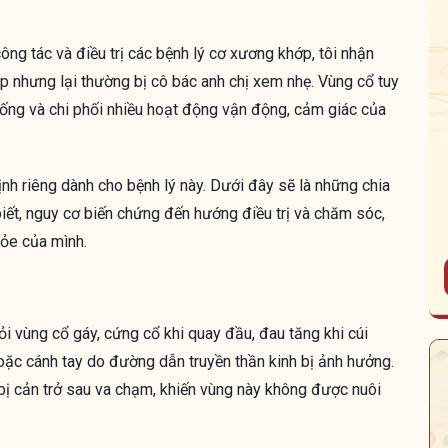
ông tác và điều trị các bệnh lý cơ xương khớp, tôi nhận
p nhưng lại thường bị cô bác anh chị xem nhẹ. Vùng cổ tuy
sống và chi phối nhiều hoạt động vận động, cảm giác của
ịnh riêng dành cho bệnh lý này. Dưới đây sẽ là những chia
biết, nguy cơ biến chứng đến hướng điều trị và chăm sóc,
hỏe của mình.
i vùng cổ gáy, cứng cổ khi quay đầu, đau tăng khi cúi
oặc cánh tay do đường dẫn truyền thần kinh bị ảnh hưởng.
 bị cản trở sau va chạm, khiến vùng này không được nuôi