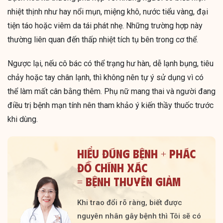
nhiệt thịnh như hay nổi mụn, miệng khô, nước tiểu vàng, đại
tiện táo hoặc viêm da tái phát nhẹ. Những trường hợp này
thường liên quan đến thấp nhiệt tích tụ bên trong cơ thể.
Ngược lại, nếu cô bác có thể trạng hư hàn, dễ lạnh bụng, tiêu
chảy hoặc tay chân lạnh, thì không nên tự ý sử dụng vì có
thể làm mất cân bằng thêm. Phụ nữ mang thai và người đang
điều trị bệnh mạn tính nên tham khảo ý kiến thầy thuốc trước
khi dùng.
HIỂU ĐÚNG BỆNH + PHÁC
ĐỒ CHÍNH XÁC
= BỆNH THUYÊN GIẢM
Khi trao đổi rõ ràng, biết được
nguyên nhân gây bệnh thì Tôi sẽ có