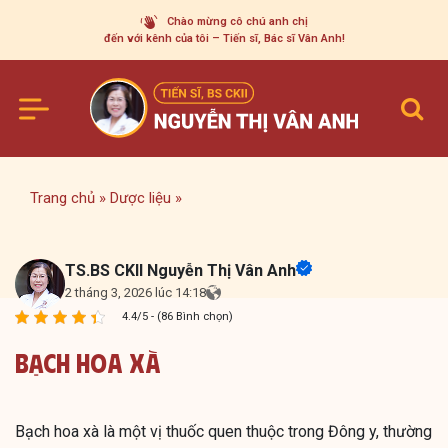
Skip
Chào mừng cô chú anh chị
to
đến với kênh của tôi – Tiến sĩ, Bác sĩ Vân Anh!
content
Trang chủ
»
Dược liệu
»
TS.BS CKII Nguyễn Thị Vân Anh
2 tháng 3, 2026 lúc 14:18
4.4/5 - (86 Bình chọn)
Bạch Hoa Xà
Bạch hoa xà là một vị thuốc quen thuộc trong Đông y, thường