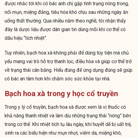
được nhắc tới khi cô bác anh chị gặp tình trạng nóng trong,
nổi mụn, miệng đắng, tiêu hóa khó chịu sau những ngày ăn
uống thất thường. Qua nhiều năm theo nghề, tôi nhận thấy
đây là dược liệu được dân gian tin dùng mỗi khi cơ thể có
dấu hiệu “tích nhiệt”.
Tuy nhiên, bạch hoa xà không phải để dùng tùy tiện mà chủ
yếu mang vai trò hỗ trợ thanh lọc, điều hòa và giúp cơ thể trở
về trạng thái cân bằng. Hiểu đúng để ứng dụng đúng sẽ giúp
cô bác an tâm hơn khi chăm sóc sức khỏe tại nhà.
Bạch hoa xà trong y học cổ truyền
Trong y lý cổ truyền, bạch hoa xà được xem là vị thuốc có
khả năng thanh nhiệt và làm dịu những trạng thái “nóng” bên
trong cơ thể. Khi nhiệt tích tụ lâu ngày, khí huyết dễ bị uất trệ,
sinh ra các biểu hiện như mụn nhọt, viêm da, miệng khô,