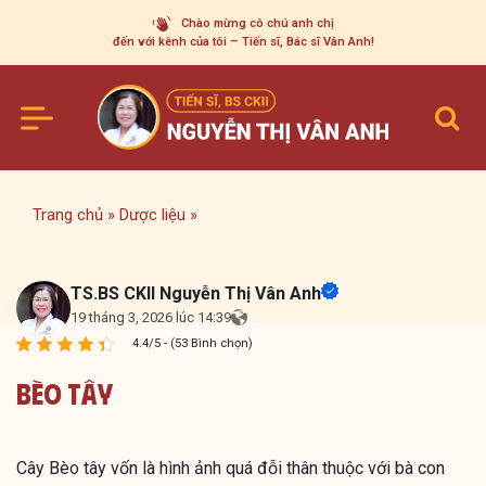
Skip
Chào mừng cô chú anh chị
to
đến với kênh của tôi – Tiến sĩ, Bác sĩ Vân Anh!
content
Trang chủ
»
Dược liệu
»
TS.BS CKII Nguyễn Thị Vân Anh
19 tháng 3, 2026 lúc 14:39
4.4/5 - (53 Bình chọn)
Bèo Tây
Cây Bèo tây vốn là hình ảnh quá đỗi thân thuộc với bà con