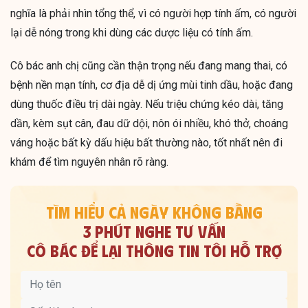
nghĩa là phải nhìn tổng thể, vì có người hợp tính ấm, có người
lại dễ nóng trong khi dùng các dược liệu có tính ấm.
Cô bác anh chị cũng cần thận trọng nếu đang mang thai, có
bệnh nền mạn tính, cơ địa dễ dị ứng mùi tinh dầu, hoặc đang
dùng thuốc điều trị dài ngày. Nếu triệu chứng kéo dài, tăng
dần, kèm sụt cân, đau dữ dội, nôn ói nhiều, khó thở, choáng
váng hoặc bất kỳ dấu hiệu bất thường nào, tốt nhất nên đi
khám để tìm nguyên nhân rõ ràng.
TÌM HIỂU CẢ NGÀY KHÔNG BẰNG
3 PHÚT NGHE TƯ VẤN
CÔ BÁC ĐỂ LẠI THÔNG TIN TÔI HỖ TRỢ