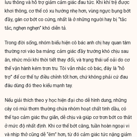
lưu thông và hỗ trợ giảm cảm giác đau tức. Khi khí trệ được
khơi thông, cơ thể có xu hướng nhẹ hơn, vùng ngực bụng bớt
đầy, gân cơ bớt co cứng, nhất là ở những người hay bị “tắc
tắc, nghẹn nghẹn” khó diễn tả.
Trong đời sống, nhóm biểu hiện cô bác anh chị hay quan tâm
thường rơi vào ba mảng: cảm giác đầy trướng khó chịu sau
ăn, nhức mỏi khi thời tiết thay đổi, và trạng thái uể oải do cơ
thể vận hành kém trơn tru. Tôi vẫn nhắc cô bác, đây là “hỗ
trợ” để cơ thể tự điều chỉnh tốt hơn, chứ không phải cứ đau
đâu dùng đó theo kiểu mạnh tay.
Nếu giải thích theo y học hiện đại cho dễ hình dung, những
cây có mùi thơm thường chứa nhóm hoạt chất tinh dầu, có
thể tạo cảm giác thư giãn, dễ chịu và giúp cơ trơn bớt co thắt
ở mức độ nhất định. Khi cơ thể bớt căng, tuần hoàn ngoại vi
và nhịp thở cũng dễ “êm” hơn, từ đó cảm giác tức nặng giảm