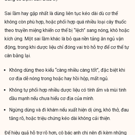
Sai lầm hay gặp nhất là dùng liên tục kéo dài dù cơ thể
không còn phù hợp, hoặc phối hợp quá nhiều loại cây thuốc
theo truyền miệng khiến cơ thể bị “lệch” sang nóng, khô hoặc
kích ứng. Một sai lầm khác là bỏ qua nền tảng ăn ngủ vận
động, trong khi dược liệu chỉ đóng vai trò hỗ trợ để cơ thể tự
cân bằng lại.
Không dùng theo kiểu “càng nhiều càng tốt”, đặc biệt khi
cơ địa dễ nóng trong hoặc hay hồi hộp, mất ngủ.
Không tự phối hợp nhiều dược liệu có tính ấm và mùi tinh
dầu mạnh nếu chưa hiểu cơ địa của mình.
Ngừng dùng và đi khám nếu xuất hiện dị ứng, khó thở, đau
tăng rõ, hoặc triệu chứng kéo dài không cải thiện.
Để hiệu quả hỗ trợ rõ hơn, cô bác anh chị nên đi kèm những