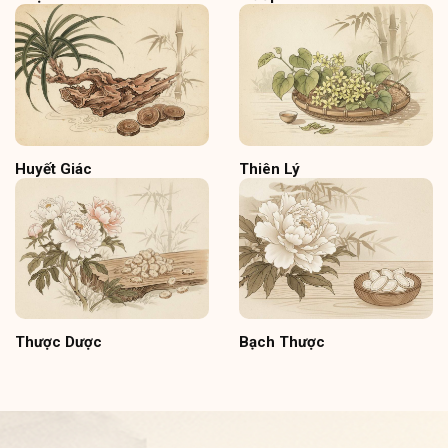
Huyết Giác
Thiên Lý
Thược Dược
Bạch Thược