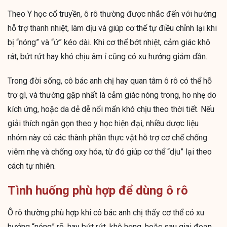
Theo Y học cổ truyền, ô rô thường được nhắc đến với hướng
hỗ trợ thanh nhiệt, làm dịu và giúp cơ thể tự điều chỉnh lại khi
bị “nóng” và “ứ” kéo dài. Khi cơ thể bớt nhiệt, cảm giác khô
rát, bứt rứt hay khó chịu âm ỉ cũng có xu hướng giảm dần.
Trong đời sống, cô bác anh chị hay quan tâm ô rô có thể hỗ
trợ gì, và thường gặp nhất là cảm giác nóng trong, ho nhẹ do
kích ứng, hoặc da dẻ dễ nổi mẩn khó chịu theo thời tiết. Nếu
giải thích ngắn gọn theo y học hiện đại, nhiều dược liệu
nhóm này có các thành phần thực vật hỗ trợ cơ chế chống
viêm nhẹ và chống oxy hóa, từ đó giúp cơ thể “dịu” lại theo
cách tự nhiên.
Tình huống phù hợp để dùng ô rô
Ô rô thường phù hợp khi cô bác anh chị thấy cơ thể có xu
hướng “nóng” rõ, hay bứt rứt, khô họng, hoặc sau giai đoạn