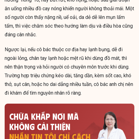
ăn uống nhiều đồ cay nóng khiến người không thoải mái. Một
số người còn thấy nặng nề, uể oải, da dẻ dễ lên mụn lấm
tấm, thì việc chăm sóc theo hướng làm dịu và điều hòa cũng
đáng cân nhắc.
Ngược lại, nếu cô bác thuộc cơ địa hay lạnh bụng, dễ đi
ngoài lỏng, chân tay lạnh hoặc mệt rũ khi dùng đồ mát, thì
nên thận trọng và hỏi người có chuyên môn trước khi dùng.
Trường hợp triệu chứng kéo dài, tăng dần, kèm sốt cao, khó
thở, sụt cân, hoặc ho dai dẳng nhiều tuần, cô bác anh chị nên
đi khám để tìm nguyên nhân rõ ràng.
CHỮA KHẮP NƠI MÀ
KHÔNG CẢI THIỆN
NHẮN TIN TÔI CHỈ CÁCH