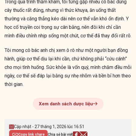
Trong quá trình thăm khám, tôi từng gặp nhiều cô bác dùng
cây thuốc rất đúng, nhưng vì thức khuya, ăn uống thất
thường và căng thẳng kéo dài nên cơ thể vẫn khó ổn định. Y
học cổ truyền coi trọng sự cân bằng, nên đôi khi chỉ cần
mình điều chỉnh nhịp sống một chút, cơ thể đã thay đổi rất rõ.
Tôi mong cô bác anh chị xem ô rô như một người bạn đồng
hành, giúp cơ thể dịu lại khi cần, chứ không phải “cứu cánh”
cho mọi tình huống. Sức khỏe là vốn quý, mình chăm đều mỗi
ngày, cơ thể sẽ đáp lại bằng sự nhẹ nhõm và bền bỉ hơn theo
thời gian.
Xem danh sách dược liệu
Cập nhật - 27 tháng 1, 2026 lúc 16:51
Copy link share
Chia sẻ bài viết