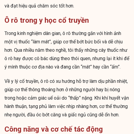
và đạt hiệu quả chăm sóc tốt hơn.
Ô rô trong y học cổ truyền
Trong kinh nghiệm dân gian, ô rô thường gắn với hình ảnh
một vị thuốc “làm mát”, giúp cơ thể bớt bức bối và dễ chịu
hơn. Qua nhiều năm theo nghề, tôi thấy những cây thuốc như
ô rô hay được cô bác dùng theo thói quen, nhưng lại ít khi để
ý mình thuộc cơ địa nào và đang cần “mát” hay cần “ấm”.
Về y lý cổ truyền, ô rô có xu hướng hỗ trợ làm dịu phần nhiệt,
giúp cơ thể thông thoáng hơn ở những người hay bị nóng
trong hoặc cảm giác uể oải do “thấp” nặng. Khi khí huyết vận
hành thuận, tạng phủ làm việc nhịp nhàng hơn, cơ thể thường
nhẹ người, đầu óc bớt căng và giấc ngủ cũng dễ ổn hơn.
Công năng và cơ chế tác động