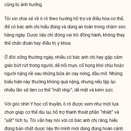
cũng bị ảnh hưởng.
Tôi xin chia sẻ về ô rô theo hướng hỗ trợ và điều hòa cơ thể,
để cô bác anh chị hiểu đúng và dùng an toàn trong chăm sóc
hằng ngày. Dược liệu chỉ đóng vai trò đồng hành, không thay
thế chẩn đoán hay điều trị y khoa.
Ở đời sống thường ngày, nhiều cô bác anh chị hay gặp cảm
giác bứt rứt trong người, dễ nổi mụn, cổ họng khó chịu hoặc
người nặng nề sau những bữa ăn cay nóng, dầu mỡ. Những
biểu hiện này thường không quá nặng, nhưng nếu lặp lại
nhiều lần sẽ làm cơ thể “mất nhịp”, dễ mệt và kém sức.
Với góc nhìn Y học cổ truyền, ô rô được xem như một lựa
chọn giúp cơ thể dịu lại, hỗ trợ thanh thoát phần “nhiệt” và
“uất” tích tụ. Tôi vẫn hay nói với cô bác anh chị rằng, hiểu
đúng bản chất dược liệu thì mình mới dùng đúng hoàn cảnh