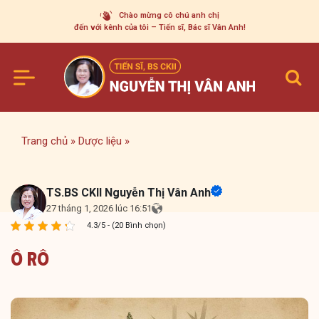
Skip
Chào mừng cô chú anh chị
to
đến với kênh của tôi – Tiến sĩ, Bác sĩ Vân Anh!
content
Trang chủ
»
Dược liệu
»
TS.BS CKII Nguyễn Thị Vân Anh
27 tháng 1, 2026 lúc 16:51
4.3/5 - (20 Bình chọn)
Ô Rô