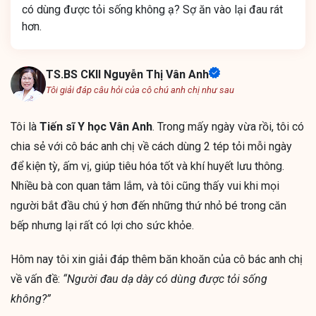
có dùng được tỏi sống không ạ? Sợ ăn vào lại đau rát
hơn.
TS.BS CKII Nguyễn Thị Vân Anh
Tôi giải đáp câu hỏi của cô chú anh chị như sau
Tôi là
Tiến sĩ Y học Vân Anh
. Trong mấy ngày vừa rồi, tôi có
chia sẻ với cô bác anh chị về cách dùng 2 tép tỏi mỗi ngày
để kiện tỳ, ấm vị, giúp tiêu hóa tốt và khí huyết lưu thông.
Nhiều bà con quan tâm lắm, và tôi cũng thấy vui khi mọi
người bắt đầu chú ý hơn đến những thứ nhỏ bé trong căn
bếp nhưng lại rất có lợi cho sức khỏe.
Hôm nay tôi xin giải đáp thêm băn khoăn của cô bác anh chị
về vấn đề:
“Người đau dạ dày có dùng được tỏi sống
không?”