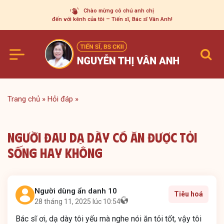
Skip
Chào mừng cô chú anh chị
to
đến với kênh của tôi – Tiến sĩ, Bác sĩ Vân Anh!
content
Trang chủ
»
Hỏi đáp
»
Người Đau Dạ Dày Có Ăn Được Tỏi
Sống Hay Không
Người dùng ẩn danh 10
Tiêu hoá
28 tháng 11, 2025 lúc 10:54
Bác sĩ ơi, dạ dày tôi yếu mà nghe nói ăn tỏi tốt, vậy tôi