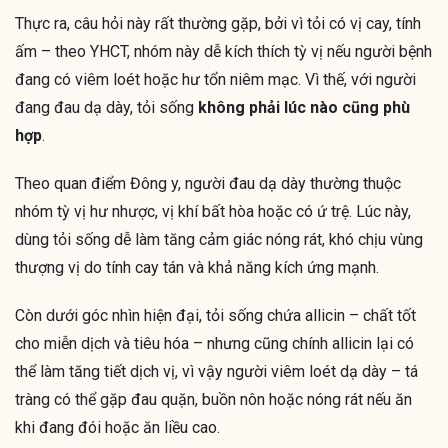
Thực ra, câu hỏi này rất thường gặp, bởi vì tỏi có vị cay, tính
ấm – theo YHCT, nhóm này dễ kích thích tỳ vị nếu người bệnh
đang có viêm loét hoặc hư tổn niêm mạc. Vì thế, với người
đang đau dạ dày, tỏi sống
không phải lúc nào cũng phù
hợp
.
Theo quan điểm Đông y, người đau dạ dày thường thuộc
nhóm tỳ vị hư nhược, vị khí bất hòa hoặc có ứ trệ. Lúc này,
dùng tỏi sống dễ làm tăng cảm giác nóng rát, khó chịu vùng
thượng vị do tính cay tán và khả năng kích ứng mạnh.
Còn dưới góc nhìn hiện đại, tỏi sống chứa allicin – chất tốt
cho miễn dịch và tiêu hóa – nhưng cũng chính allicin lại có
thể làm tăng tiết dịch vị, vì vậy người viêm loét dạ dày – tá
tràng có thể gặp đau quặn, buồn nôn hoặc nóng rát nếu ăn
khi đang đói hoặc ăn liều cao.