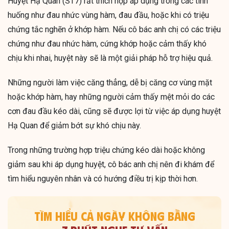
Huyệt Hạ Quan (ST7) rất thích hợp áp dụng trong các tình
huống như đau nhức vùng hàm, đau đầu, hoặc khi có triệu
chứng tắc nghẽn ở khớp hàm. Nếu cô bác anh chị có các triệu
chứng như đau nhức hàm, cứng khớp hoặc cảm thấy khó
chịu khi nhai, huyệt này sẽ là một giải pháp hỗ trợ hiệu quả.
Những người làm việc căng thẳng, dễ bị căng cơ vùng mặt
hoặc khớp hàm, hay những người cảm thấy mệt mỏi do các
cơn đau đầu kéo dài, cũng sẽ được lợi từ việc áp dụng huyệt
Hạ Quan để giảm bớt sự khó chịu này.
Trong những trường hợp triệu chứng kéo dài hoặc không
giảm sau khi áp dụng huyệt, cô bác anh chị nên đi khám để
tìm hiểu nguyên nhân và có hướng điều trị kịp thời hơn.
TÌM HIỂU CẢ NGÀY KHÔNG BẰNG