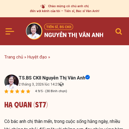
Skip
Chào mừng cô chú anh chị
to
đến với kênh của tôi – Tiến sĩ, Bác sĩ Vân Anh!
content
Trang chủ
»
Huyệt đạo
»
TS.BS CKII Nguyễn Thị Vân Anh
2 tháng 3, 2026 lúc 14:25
4.9/5 - (30 Bình chọn)
Hạ Quan (ST7)
Cô bác anh chị thân mến, trong cuộc sống hằng ngày, nhiều