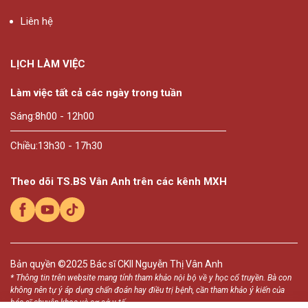
Liên hệ
LỊCH LÀM VIỆC
Làm việc tất cả các ngày trong tuần
Sáng:
8h00 - 12h00
Chiều:
13h30 - 17h30
Theo dõi TS.BS Vân Anh trên các kênh MXH
Bản quyền ©2025
Bác sĩ CKII Nguyễn Thị Vân Anh
* Thông tin trên website mang tính tham khảo nội bộ về y học cổ truyền. Bà con
không nên tự ý áp dụng chẩn đoán hay điều trị bệnh, cần tham khảo ý kiến của
bác sĩ chuyên khoa và cơ sở y tế.