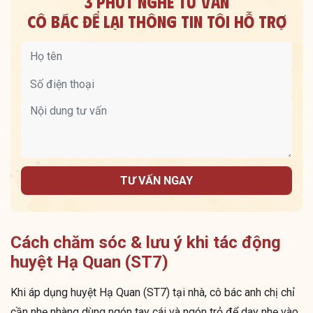
3 PHÚT NGHE TƯ VẤN
CÔ BÁC ĐỂ LẠI THÔNG TIN TÔI HỖ TRỢ
TƯ VẤN NGAY
Cách chăm sóc & lưu ý khi tác động
huyệt Hạ Quan (ST7)
Khi áp dụng huyệt Hạ Quan (ST7) tại nhà, cô bác anh chị chỉ
cần nhẹ nhàng dùng ngón tay cái và ngón trỏ để day nhẹ vào