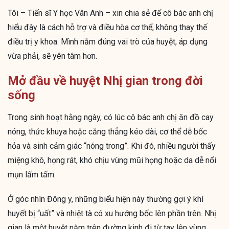
Tôi – Tiến sĩ Y học Vân Anh – xin chia sẻ để cô bác anh chị
hiểu đây là cách hỗ trợ và điều hòa cơ thể, không thay thế
điều trị y khoa. Mình nắm đúng vai trò của huyệt, áp dụng
vừa phải, sẽ yên tâm hơn.
Mở đầu về huyệt Nhị gian trong đời
sống
Trong sinh hoạt hằng ngày, có lúc cô bác anh chị ăn đồ cay
nóng, thức khuya hoặc căng thẳng kéo dài, cơ thể dễ bốc
hỏa và sinh cảm giác “nóng trong”. Khi đó, nhiều người thấy
miệng khô, họng rát, khó chịu vùng mũi họng hoặc da dễ nổi
mụn lấm tấm.
Ở góc nhìn Đông y, những biểu hiện này thường gợi ý khí
huyết bị “uất” và nhiệt tà có xu hướng bốc lên phần trên. Nhị
gian là một huyệt nằm trên đường kinh đi từ tay lên vùng