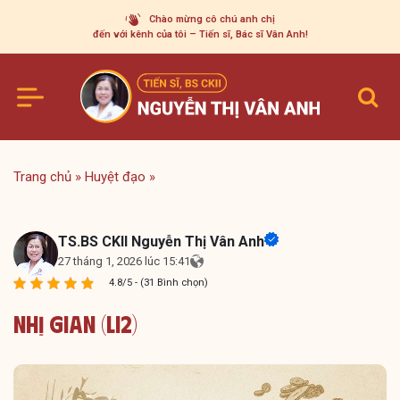
Skip
Chào mừng cô chú anh chị
to
đến với kênh của tôi – Tiến sĩ, Bác sĩ Vân Anh!
content
Trang chủ
»
Huyệt đạo
»
TS.BS CKII Nguyễn Thị Vân Anh
27 tháng 1, 2026 lúc 15:41
4.8/5 - (31 Bình chọn)
Nhị Gian (LI2)