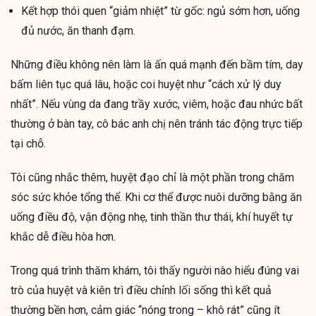
Kết hợp thói quen “giảm nhiệt” từ gốc: ngủ sớm hơn, uống
đủ nước, ăn thanh đạm.
Những điều không nên làm là ấn quá mạnh đến bầm tím, day
bấm liên tục quá lâu, hoặc coi huyệt như “cách xử lý duy
nhất”. Nếu vùng da đang trầy xước, viêm, hoặc đau nhức bất
thường ở bàn tay, cô bác anh chị nên tránh tác động trực tiếp
tại chỗ.
Tôi cũng nhắc thêm, huyệt đạo chỉ là một phần trong chăm
sóc sức khỏe tổng thể. Khi cơ thể được nuôi dưỡng bằng ăn
uống điều độ, vận động nhẹ, tinh thần thư thái, khí huyết tự
khắc dễ điều hòa hơn.
Trong quá trình thăm khám, tôi thấy người nào hiểu đúng vai
trò của huyệt và kiên trì điều chỉnh lối sống thì kết quả
thường bền hơn, cảm giác “nóng trong – khô rát” cũng ít