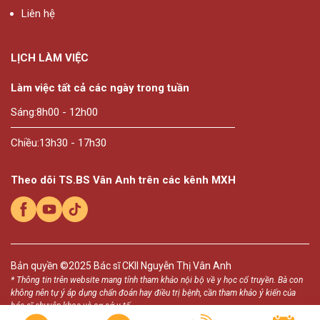
Liên hệ
LỊCH LÀM VIỆC
Làm việc tất cả các ngày trong tuần
Sáng:
8h00 - 12h00
Chiều:
13h30 - 17h30
Theo dõi TS.BS Vân Anh trên các kênh MXH
Bản quyền ©2025
Bác sĩ CKII Nguyễn Thị Vân Anh
* Thông tin trên website mang tính tham khảo nội bộ về y học cổ truyền. Bà con
không nên tự ý áp dụng chẩn đoán hay điều trị bệnh, cần tham khảo ý kiến của
bác sĩ chuyên khoa và cơ sở y tế.