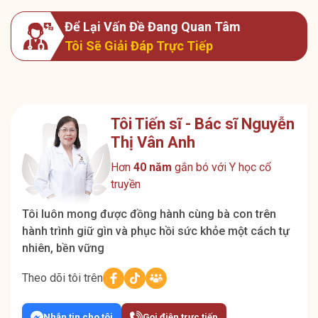
Để Lại Vấn Đề Đang Quan Tâm
Tôi Sẽ Giải Đáp Trực Tiếp
Tôi Tiến sĩ - Bác sĩ Nguyễn
Thị Vân Anh
Hơn
40 năm
gắn bó với Y học cổ
truyền
Tôi luôn mong được đồng hành cùng bà con trên
hành trình giữ gìn và phục hồi sức khỏe một cách tự
nhiên, bền vững
Theo dõi tôi trên
Nhắn tin cho tôi
Gọi điện trực tiếp