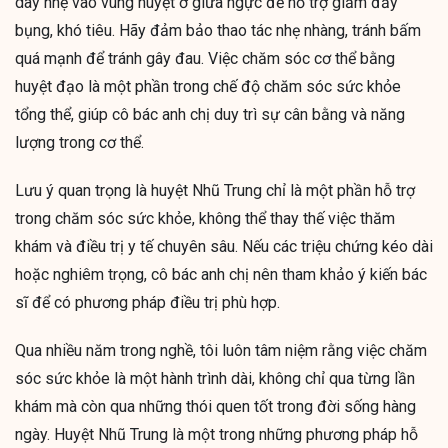
day nhẹ vào vùng huyệt ở giữa ngực để hỗ trợ giảm đầy
bụng, khó tiêu. Hãy đảm bảo thao tác nhẹ nhàng, tránh bấm
quá mạnh để tránh gây đau. Việc chăm sóc cơ thể bằng
huyệt đạo là một phần trong chế độ chăm sóc sức khỏe
tổng thể, giúp cô bác anh chị duy trì sự cân bằng và năng
lượng trong cơ thể.
Lưu ý quan trọng là huyệt Nhũ Trung chỉ là một phần hỗ trợ
trong chăm sóc sức khỏe, không thể thay thế việc thăm
khám và điều trị y tế chuyên sâu. Nếu các triệu chứng kéo dài
hoặc nghiêm trọng, cô bác anh chị nên tham khảo ý kiến bác
sĩ để có phương pháp điều trị phù hợp.
Qua nhiều năm trong nghề, tôi luôn tâm niệm rằng việc chăm
sóc sức khỏe là một hành trình dài, không chỉ qua từng lần
khám mà còn qua những thói quen tốt trong đời sống hàng
ngày. Huyệt Nhũ Trung là một trong những phương pháp hỗ