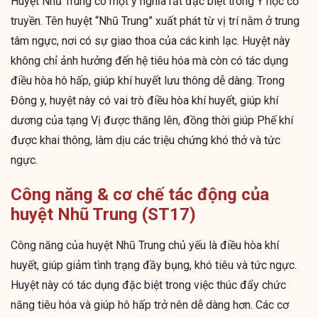
Huyệt Nhũ Trung có một ý nghĩa rất đặc biệt trong Y học cổ
truyền. Tên huyệt “Nhũ Trung” xuất phát từ vị trí nằm ở trung
tâm ngực, nơi có sự giao thoa của các kinh lạc. Huyệt này
không chỉ ảnh hưởng đến hệ tiêu hóa mà còn có tác dụng
điều hòa hô hấp, giúp khí huyết lưu thông dễ dàng. Trong
Đông y, huyệt này có vai trò điều hòa khí huyết, giúp khí
dương của tạng Vị được thăng lên, đồng thời giúp Phế khí
được khai thông, làm dịu các triệu chứng khó thở và tức
ngực.
Công năng & cơ chế tác động của
huyệt Nhũ Trung (ST17)
Công năng của huyệt Nhũ Trung chủ yếu là điều hòa khí
huyết, giúp giảm tình trạng đầy bụng, khó tiêu và tức ngực.
Huyệt này có tác dụng đặc biệt trong việc thúc đẩy chức
năng tiêu hóa và giúp hô hấp trở nên dễ dàng hơn. Các cơ