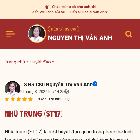
Skip
Chào mừng cô chú anh chị
to
đến với kênh của tôi – Tiến sĩ, Bác sĩ Vân Anh!
content
Trang chủ
»
Huyệt đạo
»
TS.BS CKII Nguyễn Thị Vân Anh
2 tháng 3, 2026 lúc 14:25
4.8/5 - (85 Bình chọn)
Nhũ Trung (ST17)
Nhũ Trung (ST17) là một huyệt đạo quan trọng trong hệ kinh