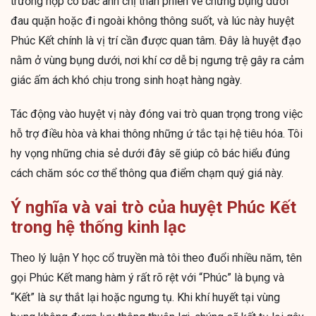
trường hợp cô bác anh chị than phiền về chứng bụng dưới
đau quặn hoặc đi ngoài không thông suốt, và lúc này huyệt
Phúc Kết chính là vị trí cần được quan tâm. Đây là huyệt đạo
nằm ở vùng bụng dưới, nơi khí cơ dễ bị ngưng trệ gây ra cảm
giác ấm ách khó chịu trong sinh hoạt hàng ngày.
Tác động vào huyệt vị này đóng vai trò quan trọng trong việc
hỗ trợ điều hòa và khai thông những ứ tắc tại hệ tiêu hóa. Tôi
hy vọng những chia sẻ dưới đây sẽ giúp cô bác hiểu đúng
cách chăm sóc cơ thể thông qua điểm chạm quý giá này.
Ý nghĩa và vai trò của huyệt Phúc Kết
trong hệ thống kinh lạc
Theo lý luận Y học cổ truyền mà tôi theo đuổi nhiều năm, tên
gọi Phúc Kết mang hàm ý rất rõ rệt với “Phúc” là bụng và
“Kết” là sự thắt lại hoặc ngưng tụ. Khi khí huyết tại vùng