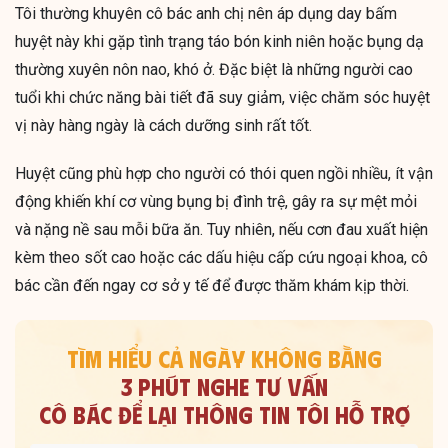
Tôi thường khuyên cô bác anh chị nên áp dụng day bấm
huyệt này khi gặp tình trạng táo bón kinh niên hoặc bụng dạ
thường xuyên nôn nao, khó ở. Đặc biệt là những người cao
tuổi khi chức năng bài tiết đã suy giảm, việc chăm sóc huyệt
vị này hàng ngày là cách dưỡng sinh rất tốt.
Huyệt cũng phù hợp cho người có thói quen ngồi nhiều, ít vận
động khiến khí cơ vùng bụng bị đình trệ, gây ra sự mệt mỏi
và nặng nề sau mỗi bữa ăn. Tuy nhiên, nếu cơn đau xuất hiện
kèm theo sốt cao hoặc các dấu hiệu cấp cứu ngoại khoa, cô
bác cần đến ngay cơ sở y tế để được thăm khám kịp thời.
TÌM HIỂU CẢ NGÀY KHÔNG BẰNG
3 PHÚT NGHE TƯ VẤN
CÔ BÁC ĐỂ LẠI THÔNG TIN TÔI HỖ TRỢ