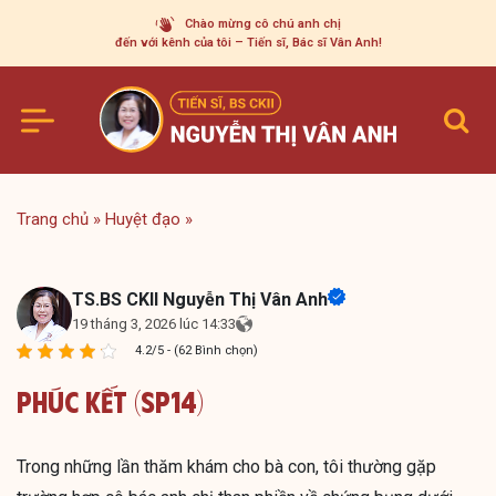
Skip
Chào mừng cô chú anh chị
to
đến với kênh của tôi – Tiến sĩ, Bác sĩ Vân Anh!
content
Trang chủ
»
Huyệt đạo
»
TS.BS CKII Nguyễn Thị Vân Anh
19 tháng 3, 2026 lúc 14:33
4.2/5 - (62 Bình chọn)
Phúc Kết (SP14)
Trong những lần thăm khám cho bà con, tôi thường gặp