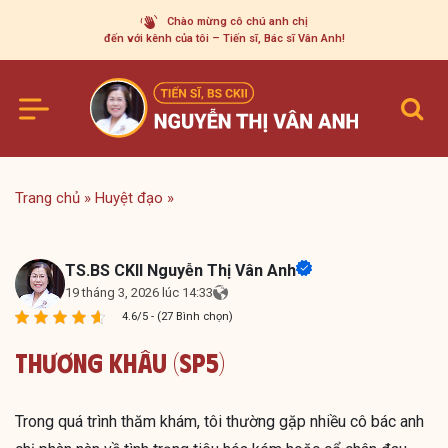
Skip
Chào mừng cô chú anh chị
to
đến với kênh của tôi – Tiến sĩ, Bác sĩ Vân Anh!
content
Trang chủ
»
Huyệt đạo
»
TS.BS CKII Nguyễn Thị Vân Anh
19 tháng 3, 2026 lúc 14:33
4.6/5 - (27 Bình chọn)
Thương Khâu (SP5)
Trong quá trình thăm khám, tôi thường gặp nhiều cô bác anh