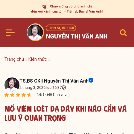
Skip
Chào mừng cô chú anh chị
to
đến với kênh của tôi – Tiến sĩ, Bác sĩ Vân Anh!
content
Trang chủ
»
Kiến thức
»
TS.BS CKII Nguyễn Thị Vân Anh
2 tháng 3, 2026 lúc 16:37
4.6/5 - (60 Bình chọn)
Mổ Viêm Loét Dạ Dày Khi Nào Cần Và
Lưu Ý Quan Trọng