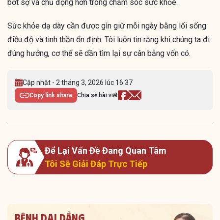
bớt sợ và chủ động hơn trong chăm sóc sức khỏe.
Sức khỏe dạ dày cần được gìn giữ mỗi ngày bằng lối sống
điều độ và tinh thần ổn định. Tôi luôn tin rằng khi chúng ta đi
đúng hướng, cơ thể sẽ dần tìm lại sự cân bằng vốn có.
Cập nhật - 2 tháng 3, 2026 lúc 16:37
Copy link share
Chia sẻ bài viết
Để Lại Vấn Đề Đang Quan Tâm
Tôi Sẽ Giải Đáp Trực Tiếp
Bệnh dai dẳng