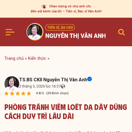
Skip
Chào mừng cô chú anh chị
to
đến với kênh của tôi – Tiến sĩ, Bác sĩ Vân Anh!
content
Trang chủ
»
Kiến thức
»
TS.BS CKII Nguyễn Thị Vân Anh
2 tháng 3, 2026 lúc 16:37
4.8/5 - (59 Bình chọn)
Phòng Tránh Viêm Loét Dạ Dày Đúng
Cách Duy Trì Lâu Dài