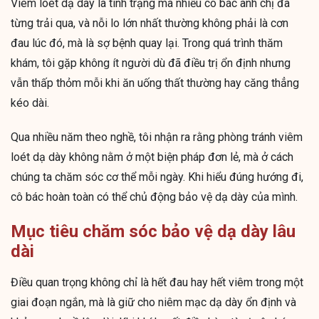
Viêm loét dạ dày là tình trạng mà nhiều cô bác anh chị đã
từng trải qua, và nỗi lo lớn nhất thường không phải là cơn
đau lúc đó, mà là sợ bệnh quay lại. Trong quá trình thăm
khám, tôi gặp không ít người dù đã điều trị ổn định nhưng
vẫn thấp thỏm mỗi khi ăn uống thất thường hay căng thẳng
kéo dài.
Qua nhiều năm theo nghề, tôi nhận ra rằng phòng tránh viêm
loét dạ dày không nằm ở một biện pháp đơn lẻ, mà ở cách
chúng ta chăm sóc cơ thể mỗi ngày. Khi hiểu đúng hướng đi,
cô bác hoàn toàn có thể chủ động bảo vệ dạ dày của mình.
Mục tiêu chăm sóc bảo vệ dạ dày lâu
dài
Điều quan trọng không chỉ là hết đau hay hết viêm trong một
giai đoạn ngắn, mà là giữ cho niêm mạc dạ dày ổn định và