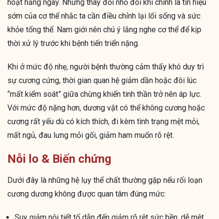
hoạt hằng ngày. Những thay đổi nhỏ đôi khi chính là tín hiệu
sớm của cơ thể nhắc ta cần điều chỉnh lại lối sống và sức
khỏe tổng thể. Nam giới nên chú ý lắng nghe cơ thể để kịp
thời xử lý trước khi bệnh tiến triển nặng.
Khi ở mức độ nhẹ, người bệnh thường cảm thấy khó duy trì
sự cương cứng, thời gian quan hệ giảm dần hoặc đôi lúc
“mất kiểm soát” giữa chừng khiến tinh thần trở nên áp lực.
Với mức độ nặng hơn, dương vật có thể không cương hoặc
cương rất yếu dù có kích thích, đi kèm tình trạng mệt mỏi,
mất ngủ, đau lưng mỏi gối, giảm ham muốn rõ rệt.
Nỗi lo & Biến chứng
Dưới đây là những hệ lụy thể chất thường gặp nếu rối loạn
cương dương không được quan tâm đúng mức:
Suy giảm nội tiết tố dẫn đến giảm rõ rệt sức bền, dễ mệt,