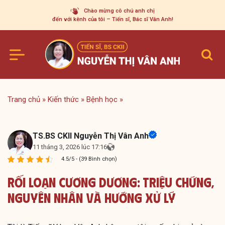
Skip
Chào mừng cô chú anh chị
to
đến với kênh của tôi – Tiến sĩ, Bác sĩ Vân Anh!
content
Trang chủ
»
Kiến thức
»
Bệnh học
»
TS.BS CKII Nguyễn Thị Vân Anh
11 tháng 3, 2026 lúc 17:16
4.5/5 - (39 Bình chọn)
Rối Loạn Cương Dương: Triệu Chứng,
Nguyên Nhân Và Hướng Xử Lý