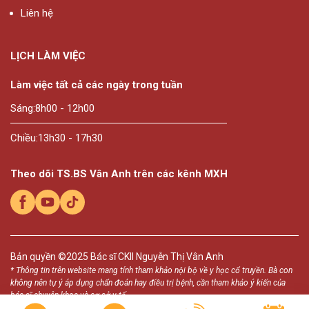
Liên hệ
LỊCH LÀM VIỆC
Làm việc tất cả các ngày trong tuần
Sáng:
8h00 - 12h00
Chiều:
13h30 - 17h30
Theo dõi TS.BS Vân Anh trên các kênh MXH
Bản quyền ©2025
Bác sĩ CKII Nguyễn Thị Vân Anh
* Thông tin trên website mang tính tham khảo nội bộ về y học cổ truyền. Bà con
không nên tự ý áp dụng chẩn đoán hay điều trị bệnh, cần tham khảo ý kiến của
bác sĩ chuyên khoa và cơ sở y tế.