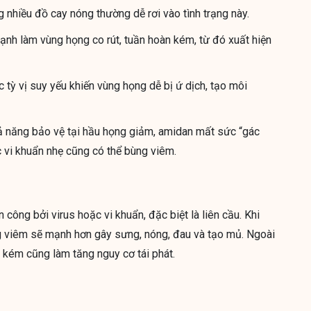
 nhiều đồ cay nóng thường dễ rơi vào tình trạng này.
ạnh làm vùng họng co rút, tuần hoàn kém, từ đó xuất hiện
 tỳ vị suy yếu khiến vùng họng dễ bị ứ dịch, tạo môi
hả năng bảo vệ tại hầu họng giảm, amidan mất sức “gác
úc vi khuẩn nhẹ cũng có thể bùng viêm.
công bởi virus hoặc vi khuẩn, đặc biệt là liên cầu. Khi
g viêm sẽ mạnh hơn gây sưng, nóng, đau và tạo mủ. Ngoài
ng kém cũng làm tăng nguy cơ tái phát.