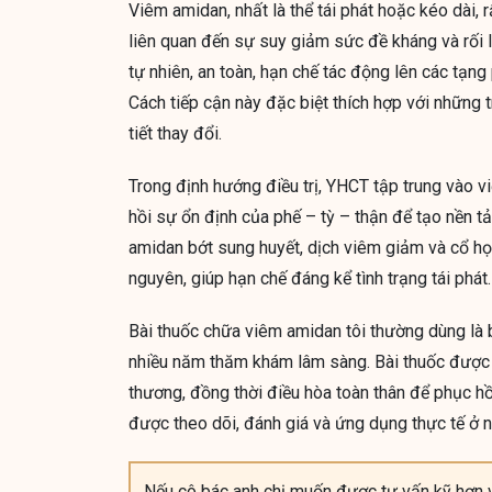
Viêm amidan, nhất là thể tái phát hoặc kéo dài, 
liên quan đến sự suy giảm sức đề kháng và rối l
tự nhiên, an toàn, hạn chế tác động lên các tạng
Cách tiếp cận này đặc biệt thích hợp với những 
tiết thay đổi.
Trong định hướng điều trị, YHCT tập trung vào 
hồi sự ổn định của phế – tỳ – thận để tạo nền t
amidan bớt sung huyết, dịch viêm giảm và cổ họ
nguyên, giúp hạn chế đáng kể tình trạng tái phát.
Bài thuốc chữa viêm amidan tôi thường dùng là 
nhiều năm thăm khám lâm sàng. Bài thuốc được p
thương, đồng thời điều hòa toàn thân để phục 
được theo dõi, đánh giá và ứng dụng thực tế ở n
Nếu cô bác anh chị muốn được tư vấn kỹ hơn v