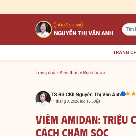
Skip
to
content
TRANG C
Trang chủ
»
Kiến thức
»
Bệnh học
»
TS.BS CKII Nguyễn Thị Vân Anh
11 tháng 3, 2026 lúc 16:58
Viêm Amidan: Triệu
Cách Chăm Sóc