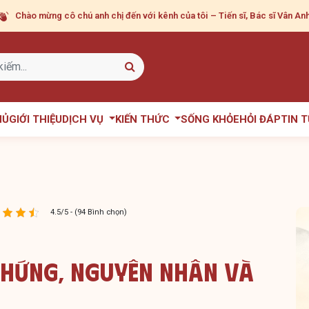
Chào mừng cô chú anh chị
đến với kênh của tôi – Tiến sĩ, Bác sĩ Vân Anh
HỦ
GIỚI THIỆU
DỊCH VỤ
KIẾN THỨC
SỐNG KHỎE
HỎI ĐÁP
TIN 
4.5/5 - (94 Bình chọn)
 Chứng, Nguyên Nhân Và