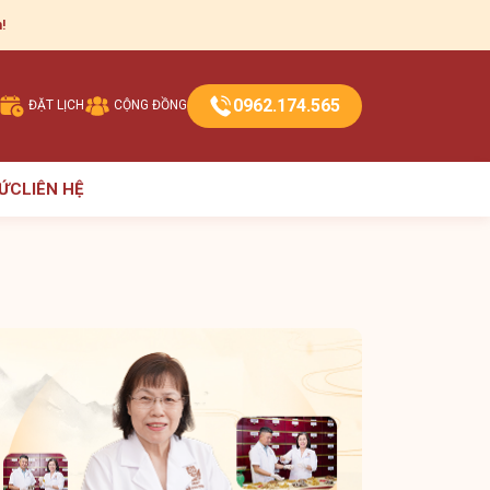
!
0962.174.565
ĐẶT LỊCH
CỘNG ĐỒNG
TỨC
LIÊN HỆ