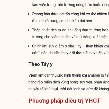
làm việc trong môi trường nóng bức hoặc dùng
Phong hàn thừa cơ tấn công khi cơ thể nhiễm l
đau rát và sưng amidan kéo dài hơn.
Thấp nhiệt tích tụ do ăn uống thất thường hoặc
trường cho viêm nhiễm và mủ trắng xuất hiện.
Chính khí suy giảm ở phế – tỳ – thận khiến k
cửa”, nên chỉ cần thay đổi thời tiết hay tiếp x
Theo Tây y
Viêm amidan thường hình thành khi amidan bị tấn 
hàng rào miễn dịch vùng họng suy yếu, phản ứn
ra, yếu tố khói bụi, thời tiết lạnh và sức đề khá
Phương pháp điều trị YHCT