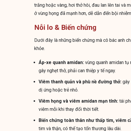
trắng hoặc vàng, hơi thở hôi, đau lan lên tai và 
ở vùng họng đã mạnh hơn, dễ dẫn đến bội nhiễm 
Nỗi lo & Biến chứng
Dưới đây là những biến chứng mà cô bác anh chị
khỏe.
Áp-xe quanh amidan:
vùng quanh amidan tụ m
gây nghẹt thở, phải can thiệp y tế ngay.
Viêm thanh quản và phù nề đường thở:
gây 
dị ứng hoặc trẻ nhỏ.
Viêm họng và viêm amidan mạn tính:
tái ph
viêm mỗi khi thay đổi thời tiết.
Biến chứng toàn thân như thấp tim, viêm c
tim và thận, có thể tạo tổn thương lâu dài.