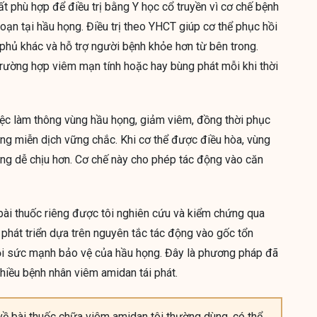
rất phù hợp để điều trị bằng Y học cổ truyền vì cơ chế bệnh
oạn tại hầu họng. Điều trị theo YHCT giúp cơ thể phục hồi
 phủ khác và hỗ trợ người bệnh khỏe hơn từ bên trong.
trường hợp viêm mạn tính hoặc hay bùng phát mỗi khi thời
việc làm thông vùng hầu họng, giảm viêm, đồng thời phục
ảng miễn dịch vững chắc. Khi cơ thể được điều hòa, vùng
ng dễ chịu hơn. Cơ chế này cho phép tác động vào căn
bài thuốc riêng được tôi nghiên cứu và kiểm chứng qua
hát triển dựa trên nguyên tắc tác động vào gốc tổn
hồi sức mạnh bảo vệ của hầu họng. Đây là phương pháp đã
hiều bệnh nhân viêm amidan tái phát.
ề bài thuốc chữa viêm amidan tôi thường dùng, có thể