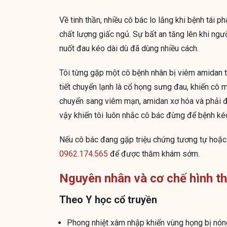
Về tinh thần, nhiều cô bác lo lắng khi bệnh tái ph
chất lượng giấc ngủ. Sự bất an tăng lên khi ngư
nuốt đau kéo dài dù đã dùng nhiều cách.
Tôi từng gặp một cô bệnh nhân bị viêm amidan tá
tiết chuyển lạnh là cổ họng sưng đau, khiến cô m
chuyển sang viêm mạn, amidan xơ hóa và phải đi
vậy khiến tôi luôn nhắc cô bác đừng để bệnh kéo
Nếu cô bác đang gặp triệu chứng tương tự hoặc lo
0962.174.565
để được thăm khám sớm.
Nguyên nhân và cơ chế hình t
Theo Y học cổ truyền
Phong nhiệt xâm nhập khiến vùng họng bị nóng