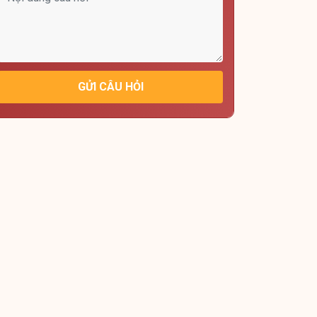
GỬI CÂU HỎI