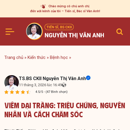
Skip
Chào mừng cô chú anh chị
to
đến với kênh của tôi – Tiến sĩ, Bác sĩ Vân Anh!
content
Trang chủ
»
Kiến thức
»
Bệnh học
»
TS.BS CKII Nguyễn Thị Vân Anh
11 tháng 3, 2026 lúc 16:49
4.5/5 - (47 Bình chọn)
Viêm Đại Tràng: Triệu Chứng, Nguyên
Nhân Và Cách Chăm Sóc