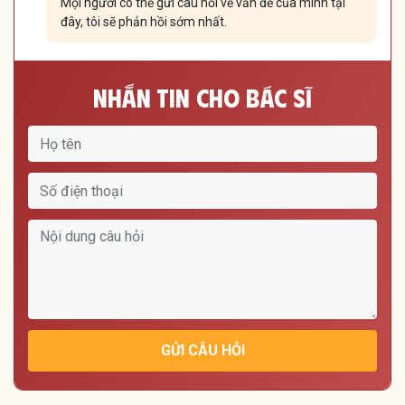
Mọi người có thể gửi câu hỏi về vấn đề của mình tại
đây, tôi sẽ phản hồi sớm nhất.
Nhắn Tin Cho Bác Sĩ
GỬI CÂU HỎI