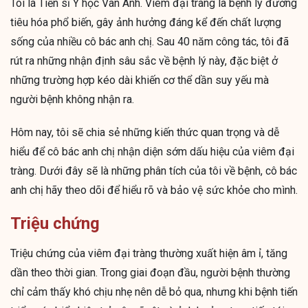
Tôi là Tiến sĩ Y học Vân Anh. Viêm đại tràng là bệnh lý đường
tiêu hóa phổ biến, gây ảnh hưởng đáng kể đến chất lượng
sống của nhiều cô bác anh chị. Sau 40 năm công tác, tôi đã
rút ra những nhận định sâu sắc về bệnh lý này, đặc biệt ở
những trường hợp kéo dài khiến cơ thể dần suy yếu mà
người bệnh không nhận ra.
Hôm nay, tôi sẽ chia sẻ những kiến thức quan trọng và dễ
hiểu để cô bác anh chị nhận diện sớm dấu hiệu của viêm đại
tràng. Dưới đây sẽ là những phân tích của tôi về bệnh, cô bác
anh chị hãy theo dõi để hiểu rõ và bảo vệ sức khỏe cho mình.
Triệu chứng
Triệu chứng của viêm đại tràng thường xuất hiện âm ỉ, tăng
dần theo thời gian. Trong giai đoạn đầu, người bệnh thường
chỉ cảm thấy khó chịu nhẹ nên dễ bỏ qua, nhưng khi bệnh tiến