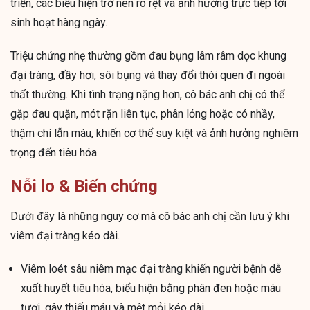
triển, các biểu hiện trở nên rõ rệt và ảnh hưởng trực tiếp tới
sinh hoạt hàng ngày.
Triệu chứng nhẹ thường gồm đau bụng lâm râm dọc khung
đại tràng, đầy hơi, sôi bụng và thay đổi thói quen đi ngoài
thất thường. Khi tình trạng nặng hơn, cô bác anh chị có thể
gặp đau quặn, mót rặn liên tục, phân lỏng hoặc có nhầy,
thậm chí lẫn máu, khiến cơ thể suy kiệt và ảnh hưởng nghiêm
trọng đến tiêu hóa.
Nỗi lo & Biến chứng
Dưới đây là những nguy cơ mà cô bác anh chị cần lưu ý khi
viêm đại tràng kéo dài.
Viêm loét sâu niêm mạc đại tràng khiến người bệnh dễ
xuất huyết tiêu hóa, biểu hiện bằng phân đen hoặc máu
tươi, gây thiếu máu và mệt mỏi kéo dài.