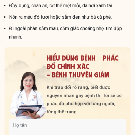
Đầy bụng, chán ăn, cơ thể mệt mỏi, da hơi xanh tái.
Nôn ra máu đỏ tươi hoặc sẫm đen như bã cà phê.
Đi ngoài phân sẫm màu, cảm giác choáng nhẹ, tim đập
nhanh.
HIỂU ĐÚNG BỆNH + PHÁC
ĐỒ CHÍNH XÁC
= BỆNH THUYÊN GIẢM
Khi trao đổi rõ ràng, biết được
nguyên nhân gây bệnh thì Tôi sẽ có
phác đồ phù hợp với từng người,
từng thể trạng