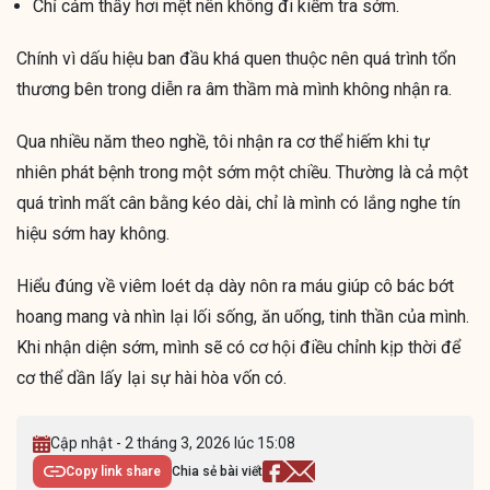
Chỉ cảm thấy hơi mệt nên không đi kiểm tra sớm.
Chính vì dấu hiệu ban đầu khá quen thuộc nên quá trình tổn
thương bên trong diễn ra âm thầm mà mình không nhận ra.
Qua nhiều năm theo nghề, tôi nhận ra cơ thể hiếm khi tự
nhiên phát bệnh trong một sớm một chiều. Thường là cả một
quá trình mất cân bằng kéo dài, chỉ là mình có lắng nghe tín
hiệu sớm hay không.
Hiểu đúng về viêm loét dạ dày nôn ra máu giúp cô bác bớt
hoang mang và nhìn lại lối sống, ăn uống, tinh thần của mình.
Khi nhận diện sớm, mình sẽ có cơ hội điều chỉnh kịp thời để
cơ thể dần lấy lại sự hài hòa vốn có.
Cập nhật - 2 tháng 3, 2026 lúc 15:08
Copy link share
Chia sẻ bài viết