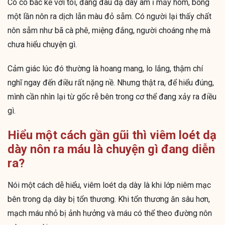
Có cô bác kể với tôi, đang đau dạ dày âm ỉ mấy hôm, bỗng
một lần nôn ra dịch lẫn màu đỏ sẫm. Có người lại thấy chất
nôn sẫm như bã cà phê, miệng đắng, người choáng nhẹ mà
chưa hiểu chuyện gì.
Cảm giác lúc đó thường là hoang mang, lo lắng, thậm chí
nghĩ ngay đến điều rất nặng nề. Nhưng thật ra, để hiểu đúng,
mình cần nhìn lại từ gốc rễ bên trong cơ thể đang xảy ra điều
gì.
Hiểu một cách gần gũi thì viêm loét dạ
dày nôn ra máu là chuyện gì đang diễn
ra?
Nói một cách dễ hiểu, viêm loét dạ dày là khi lớp niêm mạc
bên trong dạ dày bị tổn thương. Khi tổn thương ăn sâu hơn,
mạch máu nhỏ bị ảnh hưởng và máu có thể theo đường nôn