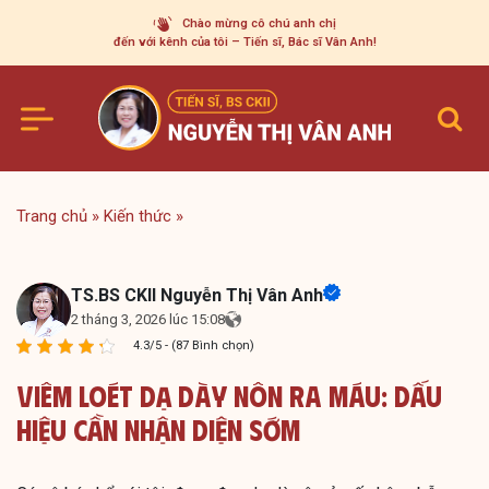
Skip
Chào mừng cô chú anh chị
to
đến với kênh của tôi – Tiến sĩ, Bác sĩ Vân Anh!
content
Trang chủ
»
Kiến thức
»
TS.BS CKII Nguyễn Thị Vân Anh
2 tháng 3, 2026 lúc 15:08
4.3/5 - (87 Bình chọn)
Viêm Loét Dạ Dày Nôn Ra Máu: Dấu
Hiệu Cần Nhận Diện Sớm