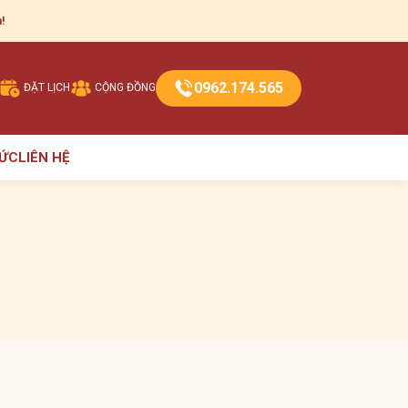
!
0962.174.565
ĐẶT LỊCH
CỘNG ĐỒNG
TỨC
LIÊN HỆ