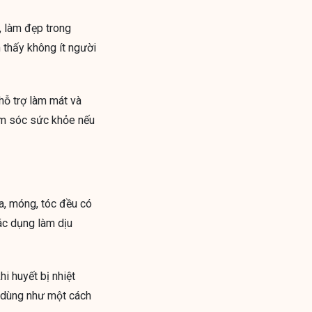
, làm đẹp trong
 thấy không ít người
hỗ trợ làm mát và
hăm sóc sức khỏe nếu
da, móng, tóc đều có
tác dụng làm dịu
i huyết bị nhiệt
c dùng như một cách