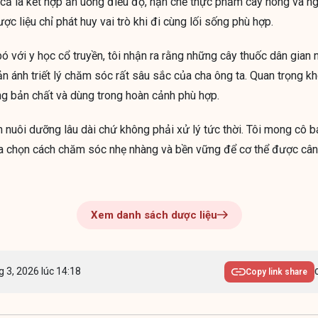
 cả là kết hợp ăn uống điều độ, hạn chế thực phẩm cay nóng và ng
ợc liệu chỉ phát huy vai trò khi đi cùng lối sống phù hợp.
 với y học cổ truyền, tôi nhận ra rằng những cây thuốc dân gian 
ản ánh triết lý chăm sóc rất sâu sắc của cha ông ta. Quan trọng k
úng bản chất và dùng trong hoàn cảnh phù hợp.
h nuôi dưỡng lâu dài chứ không phải xử lý tức thời. Tôi mong cô b
ựa chọn cách chăm sóc nhẹ nhàng và bền vững để cơ thể được câ
Xem danh sách dược liệu
g 3, 2026 lúc 14:18
Copy link share