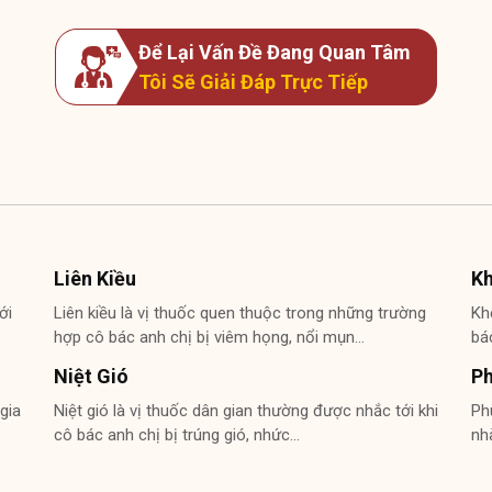
Để Lại Vấn Đề Đang Quan Tâm
Tôi Sẽ Giải Đáp Trực Tiếp
Liên Kiều
K
ới
Liên kiều là vị thuốc quen thuộc trong những trường
Kh
hợp cô bác anh chị bị viêm họng, nổi mụn…
bá
Niệt Gió
P
gia
Niệt gió là vị thuốc dân gian thường được nhắc tới khi
Ph
cô bác anh chị bị trúng gió, nhức…
nh