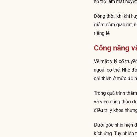
hỗ trợ làm mát huyết
Đồng thời, khi khí h
giảm cảm giác rát, n
riêng lẻ.
Công năng và
Về mặt y lý cổ truyền
ngoài cơ thể. Nhờ đ
cải thiện ở mức độ h
Trong quá trình thăm 
và việc dùng thảo d
điều trị y khoa nhưn
Dưới góc nhìn hiện đ
kích ứng. Tuy nhiên