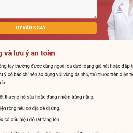
TƯ VẤN NGAY
 và lưu ý an toàn
móng tay thường được dùng ngoài da dưới dạng giã nát hoặc đắp tr
u ý cô bác chỉ nên áp dụng với vùng da nhỏ, thử trước trên diện t
ốn.
ết thương hở sâu hoặc đang nhiễm trùng nặng.
ện rộng nếu cơ địa dễ dị ứng.
 có dấu hiệu đỏ rát tăng lên.