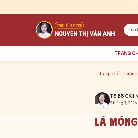
Skip
to
content
TRANG C
Trang chủ
»
Dược l
TS.BS CKII 
2 tháng 3, 2026 
Lá Móng