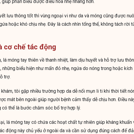
, giúp phần biểu được điều hòa nhẹ nhàng hơn.
uyết lưu thông tốt thì vùng ngoại vi như da và móng cũng được nu
gứa hoặc khó chịu nhẹ. Đây là cách nhìn tổng thể, không tách rời 
 cơ chế tác động
, lá móng tay thiên về thanh nhiệt, làm dịu huyết và hỗ trợ lưu thô
ó, những biểu hiện như mẩn đỏ nhẹ, ngứa do nóng trong hoặc kích
ỗ trợ.
khám, tôi gặp nhiều trường hợp da dễ nổi mụn li ti khi thời tiết nó
ược mát bên ngoài giúp người bệnh cảm thấy dễ chịu hơn. Điều nà
g có thể là bước chăm sóc bổ trợ hợp lý.
ại, lá móng tay có chứa các hoạt chất tự nhiên giúp kháng khuẩn 
 tác động này chủ yếu ở ngoài da và cần sử dụng đúng cách để đả