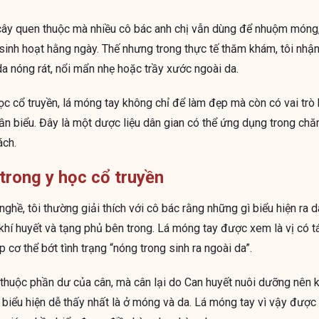
 cây quen thuộc mà nhiều cô bác anh chị vẫn dùng để nhuộm móng
 sinh hoạt hằng ngày. Thế nhưng trong thực tế thăm khám, tôi nhận
da nóng rát, nổi mẩn nhẹ hoặc trầy xước ngoài da.
ọc cổ truyền, lá móng tay không chỉ để làm đẹp mà còn có vai trò 
hần biểu. Đây là một dược liệu dân gian có thể ứng dụng trong c
ách.
trong y học cổ truyền
ghề, tôi thường giải thích với cô bác rằng những gì biểu hiện ra 
i khí huyết và tạng phủ bên trong. Lá móng tay được xem là vị có 
p cơ thể bớt tình trạng “nóng trong sinh ra ngoài da”.
huộc phần dư của cân, mà cân lại do Can huyết nuôi dưỡng nên kh
 biểu hiện dễ thấy nhất là ở móng và da. Lá móng tay vì vậy đượ