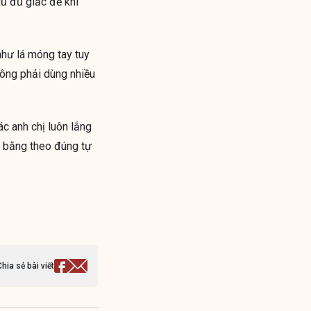
ủ đủ giấc để khí
như lá móng tay tuy
hông phải dùng nhiều
ác anh chị luôn lắng
n bằng theo đúng tự
Chia sẻ bài viết