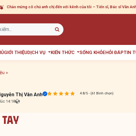
Chào mừng cô chú anh chị
đến với kênh của tôi – Tiến sĩ, Bác sĩ Vân Anh
HỦ
GIỚI THIỆU
DỊCH VỤ
KIẾN THỨC
SỐNG KHỎE
HỎI ĐÁP
TIN 
iệu
»
4.8/5 - (61 Bình chọn)
Nguyễn Thị Vân Anh
lúc 14:18
 Tay