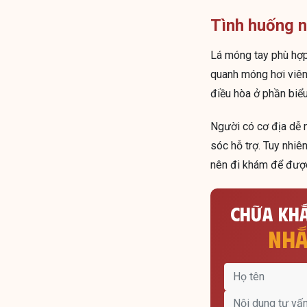
Tình huống n
Lá móng tay phù hợp
quanh móng hơi viêm 
điều hòa ở phần biểu
Người có cơ địa dễ 
sóc hỗ trợ. Tuy nhiê
nên đi khám để được
CHỮA KHẮ
NHẮ