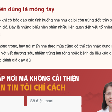
ên dùng lá móng tay
 khi cô bác gặp các tình huống nhẹ như da bị côn trùng đốt, trầy
đỏ. Đây là những biểu hiện phần nhiều liên quan đến yếu tố nhiệt
.
nóng trong, hay nổi mẩn nhẹ theo mùa cũng có thể cân nhắc dùn
n với vết thương sâu, nhiễm trùng lan rộng hoặc bệnh da liễu kéo dà
 đánh giá đầy đủ.
P NƠI MÀ KHÔNG CẢI THIỆN
N TIN TÔI CHỈ CÁCH