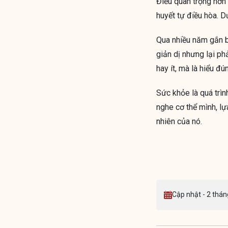
Điều quan trọng hơn
huyết tự điều hòa. Dư
Qua nhiều năm gắn bó
giản dị nhưng lại ph
hay ít, mà là hiểu đ
Sức khỏe là quá trìn
nghe cơ thể mình, l
nhiên của nó.
Cập nhật - 2 thán