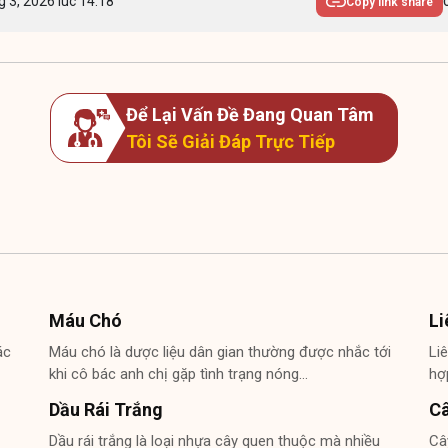
g 3, 2026 lúc 14:18
Copy link share
Để Lại Vấn Đề Đang Quan Tâm
Tôi Sẽ Giải Đáp Trực Tiếp
Máu Chó
Li
ác
Máu chó là dược liệu dân gian thường được nhắc tới
Li
khi cô bác anh chị gặp tình trạng nóng…
hợ
Dầu Rái Trắng
Câ
Dầu rái trắng là loại nhựa cây quen thuộc mà nhiều
Câ