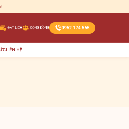
!
0962.174.565
ĐẶT LỊCH
CỘNG ĐỒNG
TỨC
LIÊN HỆ