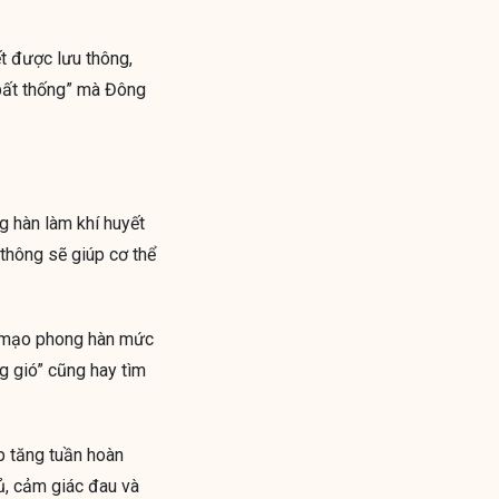
t được lưu thông,
 bất thống” mà Đông
g hàn làm khí huyết
 thông sẽ giúp cơ thể
m mạo phong hàn mức
g gió” cũng hay tìm
úp tăng tuần hoàn
ủ, cảm giác đau và