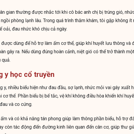
 dân gian thường được nhắc tới khi cô bác anh chị bị trúng gió, nhứ
ngồi phòng lạnh lâu. Trong quá trình thăm khám, tôi gặp không ít 
ể oải, đau nhức khó chịu cả ngày.
 được dùng để hỗ trợ làm ấm cơ thể, giúp khí huyết lưu thông và 
àn gây ra. Nếu dùng đúng hoàn cảnh, niệt gió có thể trở thành m
 quả.
g y học cổ truyền
y, nhiều biểu hiện như đau đầu, sợ lạnh, nhức mỏi vai gáy xuất h
cơ thể. Phần biểu bị bế tắc, vệ khí không điều hòa khiến khí huyế
 đau và co cứng.
h ấm và có khả năng tán phong giúp làm thông phần biểu, hỗ trợ đẩy
này còn tác động đến đường kinh liên quan đến cân cơ, giúp thư g