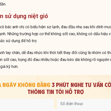
dần.
n sử dụng niệt gió
 cô bác anh chị có biểu hiện sợ lạnh, đau đầu nhẹ sau khi dính mư
ở lạnh. Những trường hợp cơ thể không sốt cao, không có dấu hiệu
hắc sử dụng để hỗ trợ.
ạnh tay chân, dễ đau nhức khi thời tiết thay đổi cũng là nhóm có t
ện sốt cao, họng đỏ đau nhiều hoặc đau kéo dài không rõ nguyên 
iá kỹ hơn.
CẢ NGÀY KHÔNG BẰNG
3 PHÚT NGHE TƯ VẤN
CÔ
THÔNG TIN TÔI HỖ TRỢ