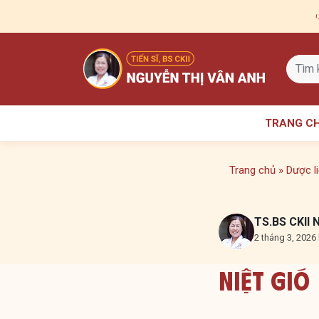
Skip
to
content
TRANG C
Trang chủ
»
Dược l
TS.BS CKII 
2 tháng 3, 2026 
Niệt Gió