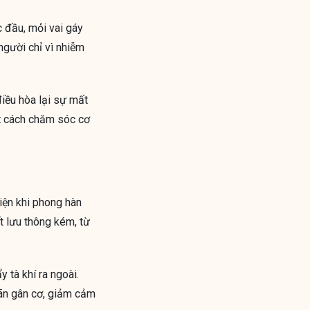
c đầu, mỏi vai gáy
người chỉ vì nhiễm
điều hòa lại sự mất
ột cách chăm sóc cơ
iện khi phong hàn
t lưu thông kém, từ
 tà khí ra ngoài.
iãn gân cơ, giảm cảm