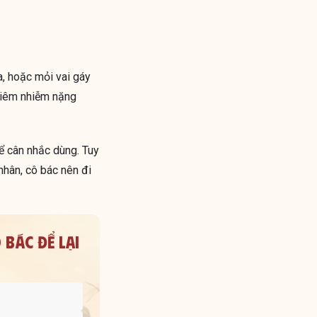
a, hoặc mỏi vai gáy
 viêm nhiễm nặng
hể cân nhắc dùng. Tuy
nhân, cô bác nên đi
 BÁC ĐỂ LẠI