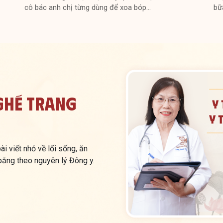
cô bác anh chị từng dùng để xoa bóp…
bữ
Ghé Trang
i viết nhỏ về lối sống, ăn
 bằng theo nguyên lý Đông y.