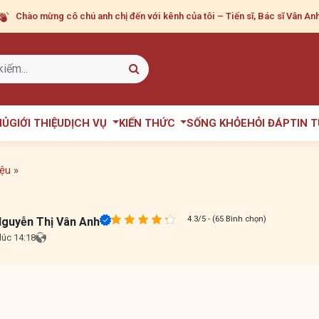
Chào mừng cô chú anh chị
đến với kênh của tôi – Tiến sĩ, Bác sĩ Vân Anh
HỦ
GIỚI THIỆU
DỊCH VỤ
KIẾN THỨC
SỐNG KHỎE
HỎI ĐÁP
TIN 
iệu
»
4.3/5 - (65 Bình chọn)
Nguyễn Thị Vân Anh
lúc 14:18