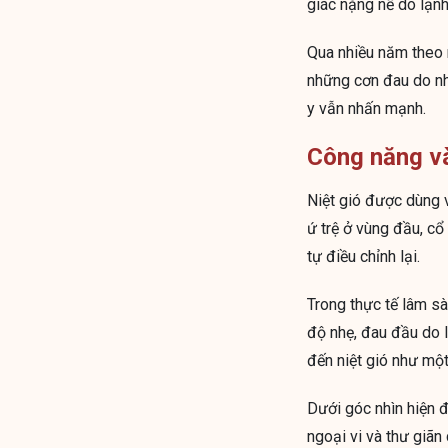
giác nặng nề do lạnh
Qua nhiều năm theo 
những cơn đau do nh
y vẫn nhấn mạnh.
Công năng và
Niệt gió được dùng v
ứ trệ ở vùng đầu, cổ
tự điều chỉnh lại.
Trong thực tế lâm s
độ nhẹ, đau đầu do 
đến niệt gió như một
Dưới góc nhìn hiện đ
ngoại vi và thư giã