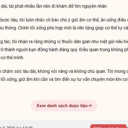
ài, tái phát nhiều lần nên đi khám để tìm nguyên nhân.
ược liệu, tôi luôn nhắc cô bác chú ý giữ ấm cơ thể, ăn uống điều
ưu thông. Chính lối sống phù hợp mới là nền tảng giúp cơ thể tự 
 tác, tôi nhận ra rằng những vị thuốc dân gian như niệt gió nếu h
rở thành người bạn đồng hành đáng quý. Điều quan trọng không phả
 cơ thể mình.
h chăm sóc lâu dài, không vội vàng và không chủ quan. Tôi mong c
lối sống, giữ ấm khi cần và tìm đến sự tư vấn chuyên môn khi cơ 
Xem danh sách dược liệu