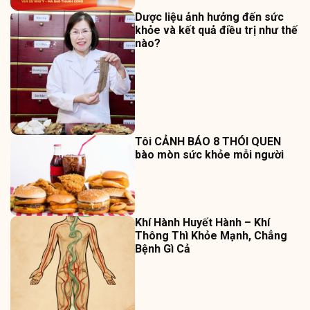
Dược liệu ảnh hưởng đến sức
khỏe và kết quả điều trị như thế
nào?
Tôi CẢNH BÁO 8 THÓI QUEN
bào mòn sức khỏe mỗi người
Khí Hành Huyết Hành – Khí
Thông Thì Khỏe Mạnh, Chẳng
Bệnh Gì Cả