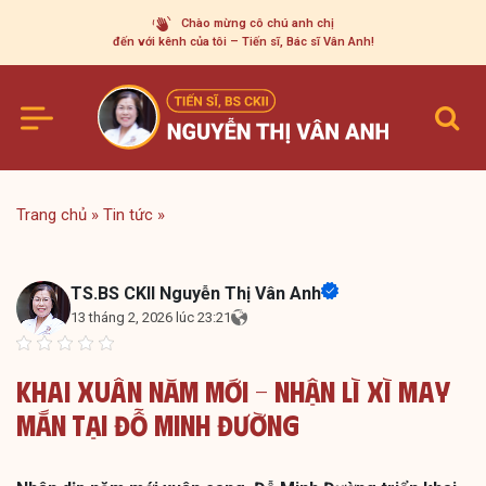
Skip
Chào mừng cô chú anh chị
to
đến với kênh của tôi – Tiến sĩ, Bác sĩ Vân Anh!
content
Trang chủ
»
Tin tức
»
TS.BS CKII Nguyễn Thị Vân Anh
13 tháng 2, 2026 lúc 23:21
Khai Xuân Năm Mới – Nhận Lì Xì May
Mắn Tại Đỗ Minh Đường