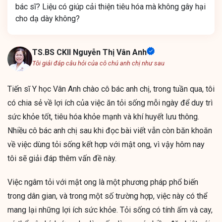
bác sĩ? Liệu có giúp cải thiện tiêu hóa mà không gây hại
cho dạ dày không?
TS.BS CKII Nguyễn Thị Vân Anh
Tôi giải đáp câu hỏi của cô chú anh chị như sau
Tiến sĩ Y học Vân Anh chào cô bác anh chị, trong tuần qua, tôi
có chia sẻ về lợi ích của việc ăn tỏi sống mỗi ngày để duy trì
sức khỏe tốt, tiêu hóa khỏe mạnh và khí huyết lưu thông.
Nhiều cô bác anh chị sau khi đọc bài viết vẫn còn băn khoăn
về việc dùng tỏi sống kết hợp với mật ong, vì vậy hôm nay
tôi sẽ giải đáp thêm vấn đề này.
Việc ngâm tỏi với mật ong là một phương pháp phổ biến
trong dân gian, và trong một số trường hợp, việc này có thể
mang lại những lợi ích sức khỏe. Tỏi sống có tính ấm và cay,