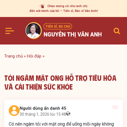
Skip
Chào mừng cô chú anh chị
to
đến với kênh của tôi – Tiến sĩ, Bác sĩ Vân Anh!
content
Trang chủ
»
Hỏi đáp
»
Tỏi Ngâm Mật Ong Hỗ Trợ Tiêu Hóa
Và Cải Thiện Sức Khỏe
Người dùng ẩn danh 45
30 tháng 1, 2026 lúc 15:48
Có nên ngâm tỏi với mật ong để uống mỗi ngày không