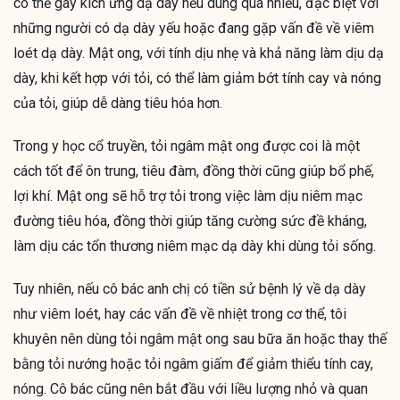
có thể gây kích ứng dạ dày nếu dùng quá nhiều, đặc biệt với
những người có dạ dày yếu hoặc đang gặp vấn đề về viêm
loét dạ dày. Mật ong, với tính dịu nhẹ và khả năng làm dịu dạ
dày, khi kết hợp với tỏi, có thể làm giảm bớt tính cay và nóng
của tỏi, giúp dễ dàng tiêu hóa hơn.
Trong y học cổ truyền, tỏi ngâm mật ong được coi là một
cách tốt để ôn trung, tiêu đàm, đồng thời cũng giúp bổ phế,
lợi khí. Mật ong sẽ hỗ trợ tỏi trong việc làm dịu niêm mạc
đường tiêu hóa, đồng thời giúp tăng cường sức đề kháng,
làm dịu các tổn thương niêm mạc dạ dày khi dùng tỏi sống.
Tuy nhiên, nếu cô bác anh chị có tiền sử bệnh lý về dạ dày
như viêm loét, hay các vấn đề về nhiệt trong cơ thể, tôi
khuyên nên dùng tỏi ngâm mật ong sau bữa ăn hoặc thay thế
bằng tỏi nướng hoặc tỏi ngâm giấm để giảm thiểu tính cay,
nóng. Cô bác cũng nên bắt đầu với liều lượng nhỏ và quan