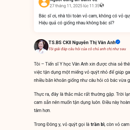
27 tháng 11, 2025 lúc 11:35
Bác sĩ ơi, nhà tôi toàn vỏ cam, không có vỏ 
Hiệu quả có giống nhau không bác sĩ?
TS.BS CKII Nguyễn Thị Vân Anh
Tôi giải đáp câu hỏi của cô chú anh chị như sau
Tôi – Tiến sĩ Y học Vân Anh xin được chia sẻ th
việc tận dụng một miếng vỏ quýt nhỏ để giúp gan
nhiều băn khoăn giống như câu hỏi cô bác vừa g
Thực ra, đây là thắc mắc rất thường gặp. Trời lạ
cam sẵn nên muốn tận dụng luôn. Điều này hoàn t
tâm hơn.
Trong Đông y, vỏ quýt gọi là
trần bì
, còn vỏ cam