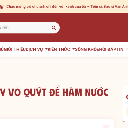
Chào mừng cô chú anh chị
đến với kênh của tôi – Tiến sĩ, Bác sĩ Vân Anh
HỦ
GIỚI THIỆU
DỊCH VỤ
KIẾN THỨC
SỐNG KHỎE
HỎI ĐÁP
TIN 
y Vỏ Quýt Để Hãm Nước