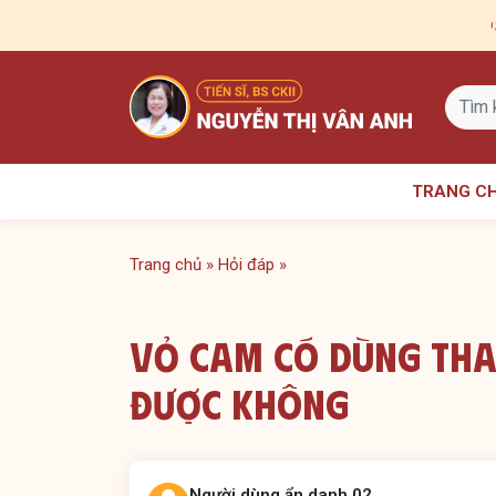
Skip
to
content
TRANG C
Trang chủ
»
Hỏi đáp
»
Vỏ Cam Có Dùng Tha
Được Không
Người dùng ẩn danh 02