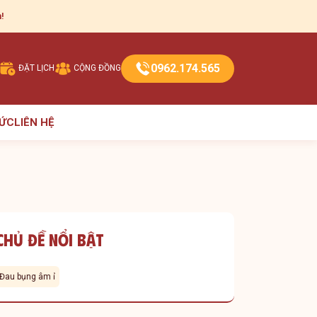
!
0962.174.565
ĐẶT LỊCH
CỘNG ĐỒNG
TỨC
LIÊN HỆ
Chủ Đề Nổi Bật
Đau bụng âm ỉ