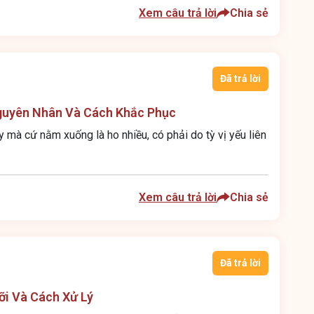
Xem câu trả lời
Chia sẻ
Đã trả lời
guyên Nhân Và Cách Khắc Phục
ày mà cứ nằm xuống là ho nhiều, có phải do tỳ vị yếu liên
Xem câu trả lời
Chia sẻ
Đã trả lời
ỡi Và Cách Xử Lý