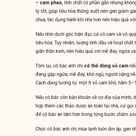
– cam phao
, tính chất có phần gần nhưng không
tỳ tốt, giúp tiêu hóa thông suốt nên gan giảm g
chua, tác dụng hành khí nhẹ hơn nên hiệu quả với
Nếu nhìn dưới góc hiện đại, cả vỏ cam và vỏ quý
tiêu hóa. Tuy nhiên, lượng tinh dầu và hoạt chất
giãn thần kinh, nên hiệu quả với mề đay, ngứa và
Tóm lại, cô bác anh chị
có thể dùng vỏ cam
nếu
đang gặp ngứa, mề đay, khó ngủ, người nặng nề d
Cách dùng tương tự: một ít vỏ cam khô, hãm 5–
Nếu cô bác còn băn khoăn về cơ địa của mình, 
hợp thêm các thảo dược an toàn tại nhà, cứ gọi 
để cô bác an tâm hơn trong từng bước chăm só
Chúc cô bác anh chị mùa lạnh luôn ấm áp, gan nhẹ