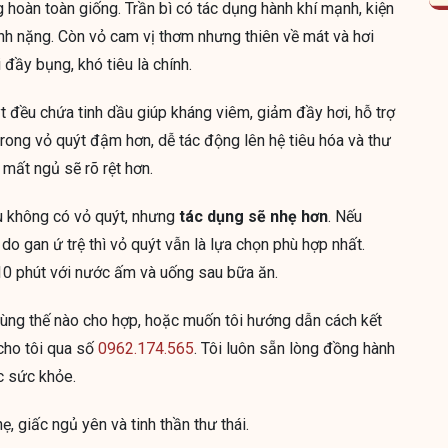
 hoàn toàn giống. Trần bì có tác dụng hành khí mạnh, kiện
ánh nặng. Còn vỏ cam vị thơm nhưng thiên về mát và hơi
 đầy bụng, khó tiêu là chính.
t đều chứa tinh dầu giúp kháng viêm, giảm đầy hơi, hỗ trợ
 trong vỏ quýt đậm hơn, dễ tác động lên hệ tiêu hóa và thư
 mất ngủ sẽ rõ rệt hơn.
 không có vỏ quýt, nhưng
tác dụng sẽ nhẹ hơn
. Nếu
o gan ứ trệ thì vỏ quýt vẫn là lựa chọn phù hợp nhất.
10 phút với nước ấm và uống sau bữa ăn.
dùng thế nào cho hợp, hoặc muốn tôi hướng dẫn cách kết
cho tôi qua số
0962.174.565
. Tôi luôn sẵn lòng đồng hành
c sức khỏe.
, giấc ngủ yên và tinh thần thư thái.