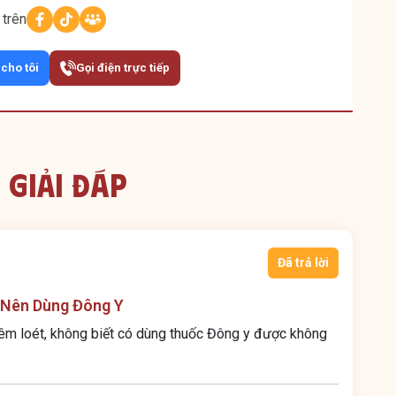
 trên
 cho tôi
Gọi điện trực tiếp
 Giải Đáp
Đã trả lời
 Nên Dùng Đông Y
iêm loét, không biết có dùng thuốc Đông y được không