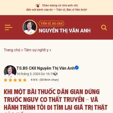
Skip
Chào mừng cô chú anh chị
to
đến với kênh của tôi – Tiến sĩ, Bác sĩ Vân Anh!
content
Trang chủ
»
Tâm sự nghề y
»
TS.BS CKII Nguyễn Thị Vân Anh
16 tháng 3, 2026 lúc 16:19
4.9/5 - (50 Bình chọn)
Khi Một Bài Thuốc Dân Gian Đứng
Trước Nguy Cơ Thất Truyền – Và
Hành Trình Tôi Đi Tìm Lại Giá Trị Thật