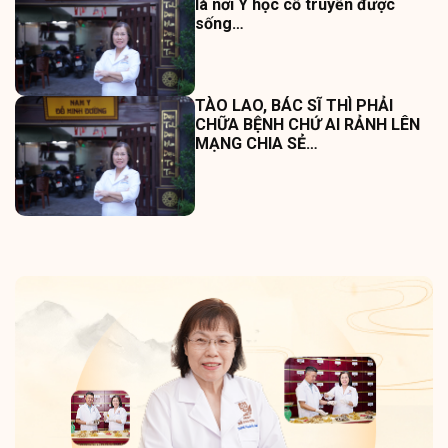
là nơi Y học cổ truyền được
sống…
TÀO LAO, BÁC SĨ THÌ PHẢI
CHỮA BỆNH CHỨ AI RẢNH LÊN
MẠNG CHIA SẺ…