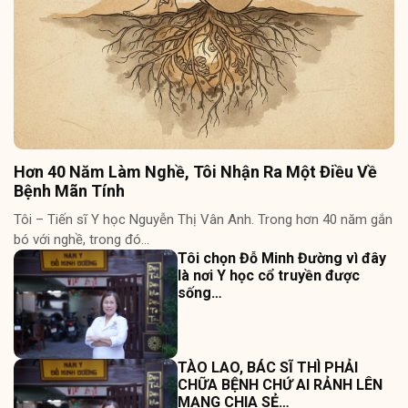
Hơn 40 Năm Làm Nghề, Tôi Nhận Ra Một Điều Về
Bệnh Mãn Tính
Tôi – Tiến sĩ Y học Nguyễn Thị Vân Anh. Trong hơn 40 năm gắn
bó với nghề, trong đó…
Tôi chọn Đỗ Minh Đường vì đây
là nơi Y học cổ truyền được
sống…
TÀO LAO, BÁC SĨ THÌ PHẢI
CHỮA BỆNH CHỨ AI RẢNH LÊN
MẠNG CHIA SẺ…