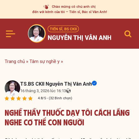
Skip
Chào mừng cô chú anh chị
to
đến với kênh của tôi – Tiến sĩ, Bác sĩ Vân Anh!
content
Trang chủ
»
Tâm sự nghề y
»
TS.BS CKII Nguyễn Thị Vân Anh
16 tháng 3, 2026 lúc 16:13
4.8/5 - (32 Bình chọn)
Nghề Thầy Thuốc Dạy Tôi Cách Lắng
Nghe Cơ Thể Con Người