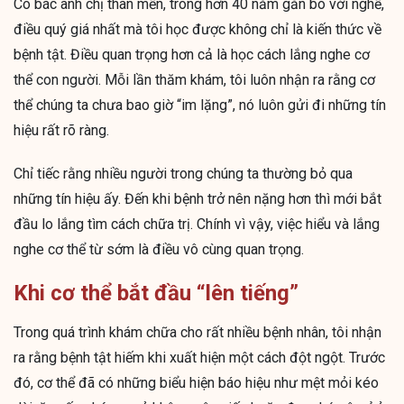
Cô bác anh chị thân mến, trong hơn 40 năm gắn bó với nghề,
điều quý giá nhất mà tôi học được không chỉ là kiến thức về
bệnh tật. Điều quan trọng hơn cả là học cách lắng nghe cơ
thể con người. Mỗi lần thăm khám, tôi luôn nhận ra rằng cơ
thể chúng ta chưa bao giờ “im lặng”, nó luôn gửi đi những tín
hiệu rất rõ ràng.
Chỉ tiếc rằng nhiều người trong chúng ta thường bỏ qua
những tín hiệu ấy. Đến khi bệnh trở nên nặng hơn thì mới bắt
đầu lo lắng tìm cách chữa trị. Chính vì vậy, việc hiểu và lắng
nghe cơ thể từ sớm là điều vô cùng quan trọng.
Khi cơ thể bắt đầu “lên tiếng”
Trong quá trình khám chữa cho rất nhiều bệnh nhân, tôi nhận
ra rằng bệnh tật hiếm khi xuất hiện một cách đột ngột. Trước
đó, cơ thể đã có những biểu hiện báo hiệu như mệt mỏi kéo