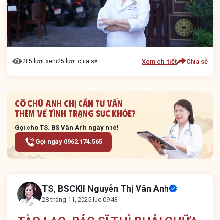
Xem chi tiết
Chia sẻ
285 lượt xem
25 lượt chia sẻ
Cô chú anh chị cần tư vấn
thêm về tình trạng sức khỏe?
Gọi cho TS. BS Vân Anh
ngay nhé!
Gọi ngay 0962.174.565
TS, BSCKII Nguyễn Thị Vân Anh
28 tháng 11, 2025 lúc 09:43