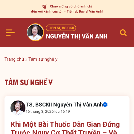
Skip
Chào mừng cô chú anh chị
to
đến với kênh của tôi – Tiến sĩ, Bác sĩ Vân Anh!
content
Trang chủ
»
Tâm sự nghề y
Tâm sự nghề y
TS, BSCKII Nguyễn Thị Vân Anh
16 tháng 3, 2026 lúc 16:19
Khi Một Bài Thuốc Dân Gian Đứng
Trước Nguy Cơ Thất Truyền – Và