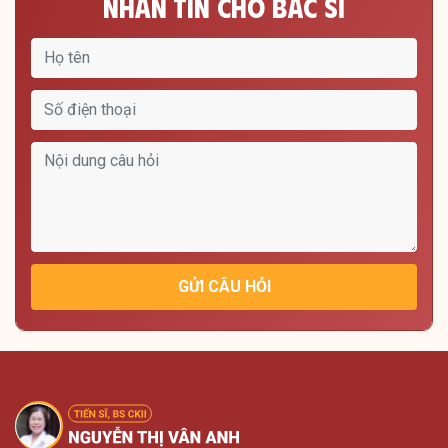
Nhắn Tin Cho Bác Sĩ
GỬI CÂU HỎI